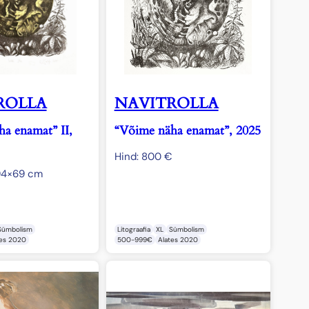
ROLLA
NAVITROLLA
a enamat” II,
“Võime näha enamat”, 2025
Hind:
800
€
94×69 cm
Sümbolism
Litograafia
XL
Sümbolism
tes 2020
500-999€
Alates 2020