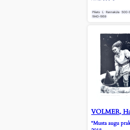
Pliiats
L
Rannaküla
500-
1940-1959
VOLMER, Ha
“Musta augu prak