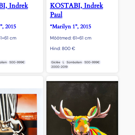
, Indrek
KOSTABI, Indrek
Paul
”, 2015
“Marilyn 1”, 2015
1×61 cm
Mõõtmed: 61×61 cm
Hind:
800
€
lism
500-999€
Giclée
L
Sümbolism
500-999€
2000-2019