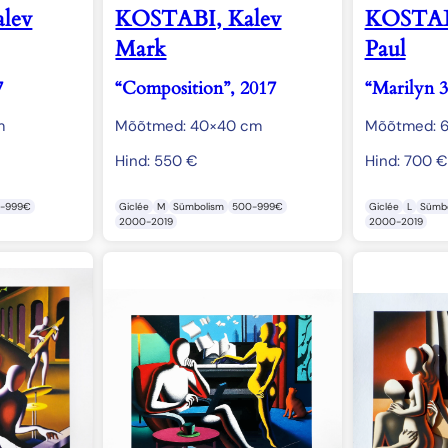
lev
KOSTABI, Kalev
KOSTABI
Mark
Paul
7
“Composition”, 2017
“Marilyn 3
m
Mõõtmed: 40×40 cm
Mõõtmed: 6
Hind:
550
€
Hind:
700
€
-999€
Giclée
M
Sümbolism
500-999€
Giclée
L
Sümbo
2000-2019
2000-2019