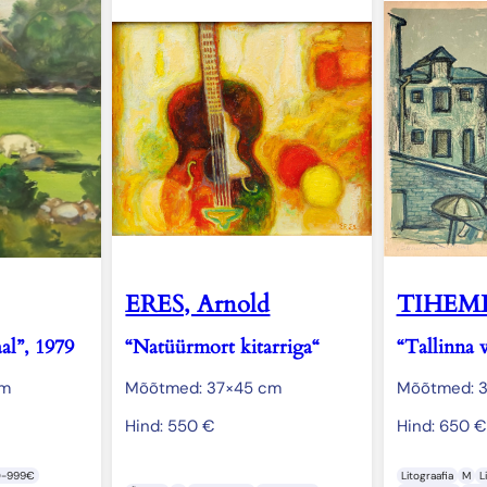
ERES, Arnold
TIHEME
al”, 1979
“Natüürmort kitarriga“
“Tallinna 
cm
Mõõtmed: 37×45 cm
Mõõtmed: 
Hind:
550
€
Hind:
650
€
0-999€
Litograafia
M
L