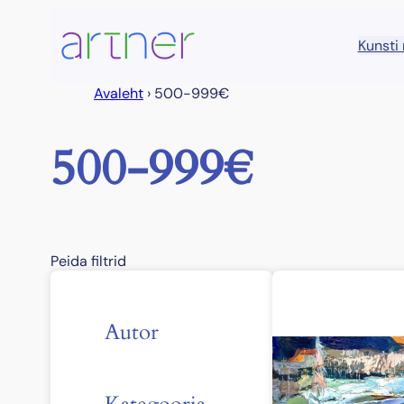
Liigu
sisu
Kunsti
juurde
Avaleht
›
500-999€
500-999€
Peida filtrid
Autor