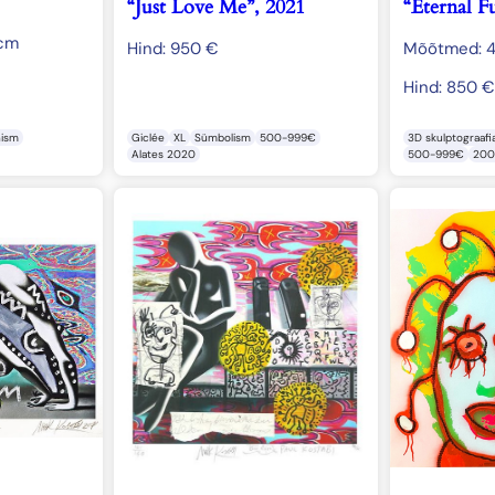
“Just Love Me”, 2021
“Eternal F
 cm
Hind:
950
€
Mõõtmed: 
Hind:
850
€
nism
Giclée
XL
Sümbolism
500-999€
3D skulptograafi
Alates 2020
500-999€
200