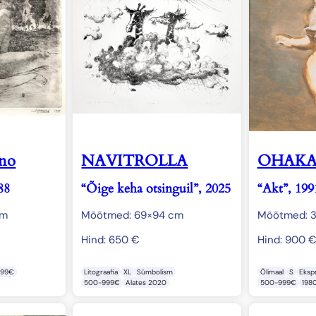
no
NAVITROLLA
OHAKAS
88
“Õige keha otsinguil”, 2025
“Akt”, 199
cm
Mõõtmed: 69×94 cm
Mõõtmed: 3
Hind:
650
€
Hind:
900
999€
Litograafia
XL
Sümbolism
Õlimaal
S
Eksp
500-999€
Alates 2020
500-999€
198