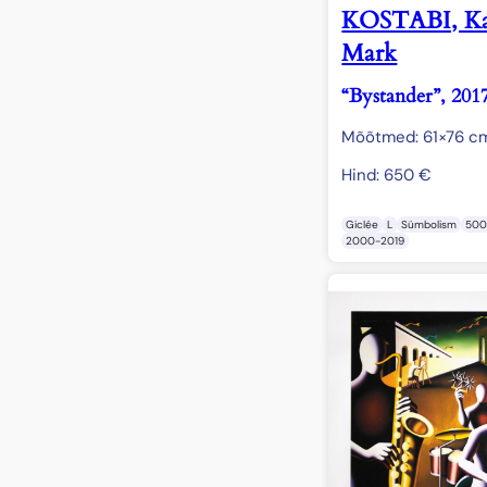
KOSTABI, Ka
Mark
“Bystander”, 201
Mõõtmed: 61×76 c
Hind:
650
€
Giclée
L
Sümbolism
500
2000-2019