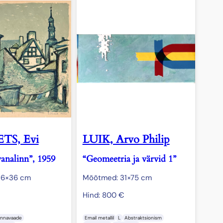
TS, Evi
LUIK, Arvo Philip
vanalinn”, 1959
“Geomeetria ja värvid 1”
36×36 cm
Mõõtmed: 31×75 cm
Hind:
800
€
innavaade
Email metallil
L
Abstraktsionism