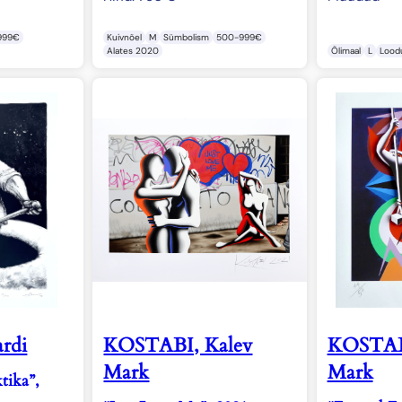
999€
Kuivnõel
M
Sümbolism
500-999€
Alates 2020
Õlimaal
L
Lood
rdi
KOSTABI, Kalev
KOSTABI
Mark
Mark
tika”,