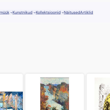
 müük
Kunstnikud
Kollektsioonid
Näitused
Artiklid