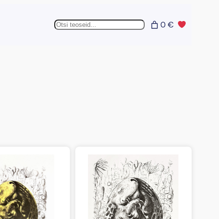
Otsing
0 €