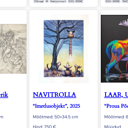
Õlimaal
M
Natüürmort
500-999€
500-999€
194
rik
NAVITROLLA
LAAR, 
“Imetlusobjekt”, 2025
“Proua Põ
cm
Mõõtmed: 50×34.5 cm
Mõõtmed: 
Hind:
750
€
Müüdud