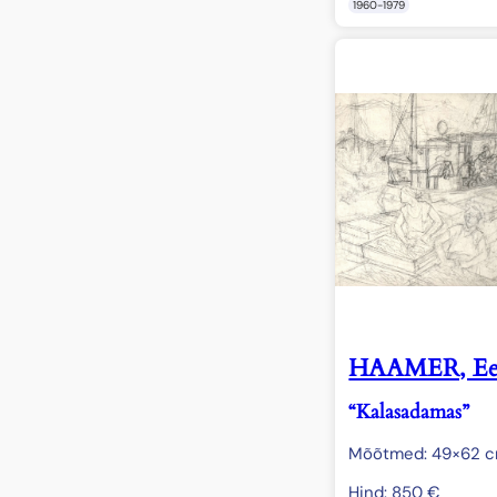
1960-1979
HAAMER, Ee
“Kalasadamas”
Mõõtmed: 49×62 
Hind:
850
€