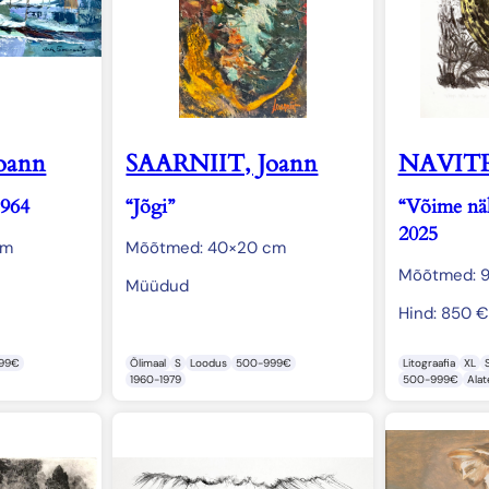
oann
SAARNIIT, Joann
NAVIT
1964
“Jõgi”
“Võime näh
2025
cm
Mõõtmed: 40×20 cm
Mõõtmed: 
Müüdud
Hind:
850
€
99€
Õlimaal
S
Loodus
500-999€
Litograafia
XL
1960-1979
500-999€
Ala