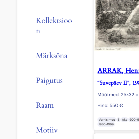
Kollektsioo
n
Märksõna
ARRAK, Hen
Paigutus
“Suvepäev II”, 19
Mõõtmed: 25×32 
Raam
Hind:
550
€
Vernis mou
S
Akt
500-
1980-1999
Motiiv