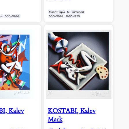
Monotüüpia
M
Inimesed
us
500-999€
500-999€
1940-1959
, Kalev
KOSTABI, Kalev
Mark