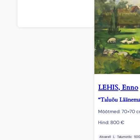
LEHIS, Enno
“Taluõu Läänema
Mõõtmed: 70×70 
Hind:
800
€
Akvarell
L
Talumotiiv
50