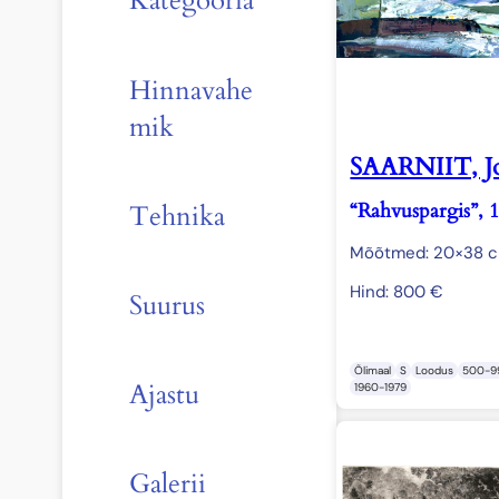
Kategooria
Hinnavahe
mik
SAARNIIT, J
“Rahvuspargis”, 
Tehnika
Mõõtmed: 20×38 
Hind:
800
€
Suurus
Õlimaal
S
Loodus
500-9
Ajastu
1960-1979
Galerii