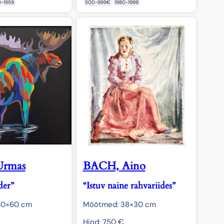
0-1959
500-999€
1980-1999
Urmas
BACH, Aino
der”
“Istuv naine rahvariides”
60×60 cm
Mõõtmed: 38×30 cm
Hind:
750
€