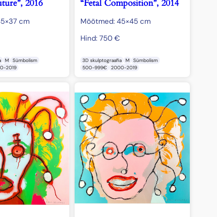
uture”, 2016
“Fetal Composition”, 2014
45×37 cm
Mõõtmed: 45×45 cm
Hind:
750
€
a
M
Sümbolism
3D skulptograafia
M
Sümbolism
0-2019
500-999€
2000-2019