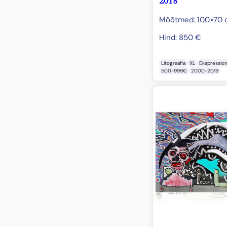
2018
Mõõtmed: 100×70
Hind:
850
€
Litograafia
XL
Ekspressio
500-999€
2000-2019