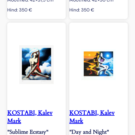
Mõõtmed: 42×31,5 cm
Mõõtmed: 42×30 cm
Hind:
350
€
Hind:
350
€
KOSTABI, Kalev
KOSTABI, Kalev
Mark
Mark
"Sublime Ecstasy"
"Day and Night"