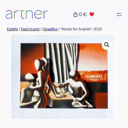
Liigu
sisu
0 €
juurde
Esileht
/
Eesti kunst
/
Graafika
/ “Notes for Scarlet”, 2022