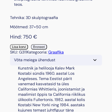
teos.
Tehnika: 3D skulptograafia
Mõõtmed: 37×50 cm
Hind:
750
€
"
Lisa korvi
Broneeri
N
SKU:
G311
Kategooria:
Graafika
o
Võta meiega ühendust
t
e
Kunstnik ja helilooja Kalev Mark
s
Kostabi sündis 1960. aastal Los
f
Angeleses. Tema Eestist pärit
o
vanemad kasvatasid ta üles
r
Californias Whittieris, joonistamist ja
S
maalimist õppis ta California riiklikus
c
ülikoolis Fullertonis. 1982. aastal kolis
a
Kostabi New Yorki ning 1984. aastaks
r
kujunes temast juhtfiguur täna