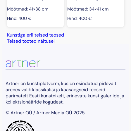
Mõõtmed: 41×38 cm
Mõõtmed: 34×41 cm
Hind:
400
€
Hind:
400
€
Kunstigalerii teised teosed
Teised tooted näitusel
Artner on kunstiplatvorm, kus on esindatud pidevalt
arenev valik klassikalisi ja kaasaegseid teoseid
parimatelt Eesti kunstnikelt, erinevate kunstigaleriide ja
kollektsionääride kogudest.
© Artner OÜ / Artner Media OÜ 2025