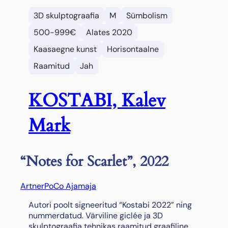
3D skulptograafia
M
Sümbolism
500-999€
Alates 2020
Kaasaegne kunst
Horisontaalne
Raamitud
Jah
KOSTABI, Kalev
Mark
“Notes for Scarlet”, 2022
Artner
PoCo Ajamaja
Autori poolt signeeritud “Kostabi 2022” ning
nummerdatud. Värviline giclée ja 3D
skulptograafia tehnikas raamitud graafiline