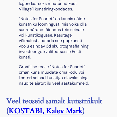
l
legendaarseks muutunud East
e
Village’i kunstiringkondades.
t
“Notes for Scarlet” on kaunis näide
"
kunstniku loomingust, mis võiks olla
,
suurepärane täiendus teie seinale
2
või kunstikogusse. Kasutage
0
võimalust soetada see popkunsti
2
voolu esindav 3d skulptograafia ning
2
investeerige kvaliteetsesse Eesti
k
kunsti.
o
g
Graafilise teose “Notes for Scarlet”
u
omanikuna muudate oma kodu või
s
kontori seinad kunstiga elavaks ning
naudite ajatut ilu veel aastakümneid.
Veel teoseid samalt kunstnikult
(
KOSTABI, Kalev Mark
)