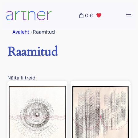
Liigu
sisu
0 €
juurde
Avaleht
›
Raamitud
Raamitud
Näita filtreid