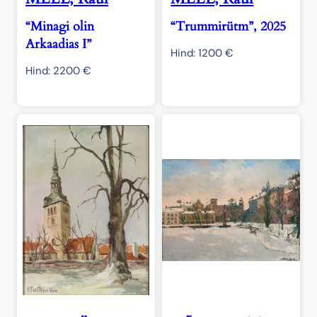
“Minagi olin
“Trummirütm”, 2025
Arkaadias I”
Hind:
1200
€
Hind:
2200
€