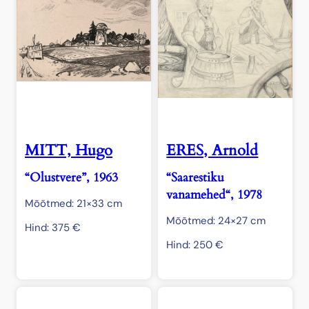
MITT, Hugo
ERES, Arnold
“Olustvere”, 1963
“Saarestiku
vanamehed“, 1978
Mõõtmed: 21×33 cm
Mõõtmed: 24×27 cm
Hind:
375
€
Hind:
250
€