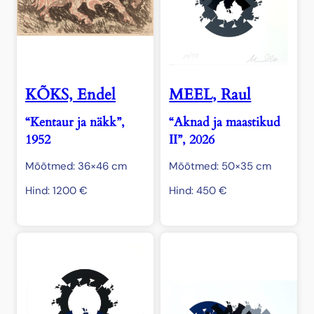
KÕKS, Endel
MEEL, Raul
“Kentaur ja näkk”,
“Aknad ja maastikud
1952
II”, 2026
Mõõtmed: 36×46 cm
Mõõtmed: 50×35 cm
Hind:
1200
€
Hind:
450
€