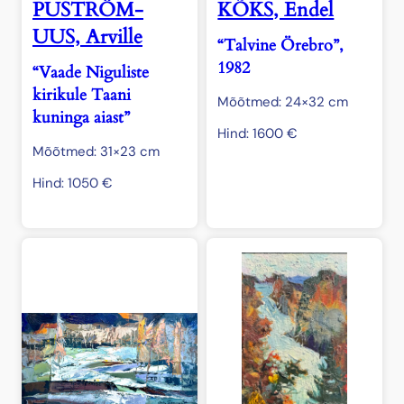
PUSTRÖM-
KÕKS, Endel
UUS, Arville
“Talvine Örebro”,
1982
“Vaade Niguliste
kirikule Taani
Mõõtmed: 24×32 cm
kuninga aiast”
Hind:
1600
€
Mõõtmed: 31×23 cm
Hind:
1050
€