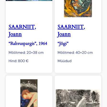
SAARNIIT,
SAARNIIT,
Joann
Joann
“Rahvuspargis”, 1964
“Jõgi”
Mõõtmed: 20×38 cm
Mõõtmed: 40×20 cm
Hind:
800
€
Müüdud