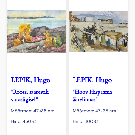
LEPIK, Hugo
LEPIK, Hugo
“Rootsi saarestik
“Hoov Hispaania
varasügisel”
äärelinnas”
Mõõtmed: 47×35 cm
Mõõtmed: 47х35 cm
Hind:
450
€
Hind:
300
€