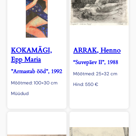
KOKAMÄGI,
ARRAK, Henno
Epp Maria
“Suvepäev II”, 1988
”Armastab ööd”, 1992
Mõõtmed: 25×32 cm
Mõõtmed: 100×30 cm
Hind:
550
€
Müüdud