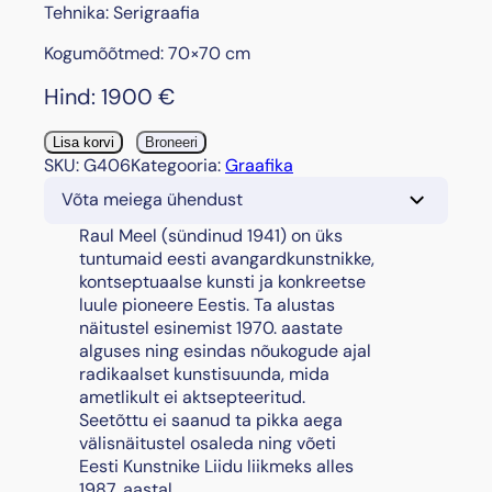
Tehnika: Serigraafia
Kogumõõtmed: 70×70 cm
Hind:
1900
€
"
Lisa korvi
Broneeri
Õ
SKU:
G406
Kategooria:
Graafika
n
Võta meiega ühendust
n
e
Raul Meel (sündinud 1941) on üks
l
tuntumaid eesti avangardkunstnikke,
i
kontseptuaalse kunsti ja konkreetse
k
luule pioneere Eestis. Ta alustas
m
näitustel esinemist 1970. aastate
e
alguses ning esindas nõukogude ajal
r
radikaalset kunstisuunda, mida
i
ametlikult ei aktsepteeritud.
"
Seetõttu ei saanud ta pikka aega
,
välisnäitustel osaleda ning võeti
2
Eesti Kunstnike Liidu liikmeks alles
0
1987. aastal.