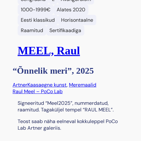
1000-1999€
Alates 2020
Eesti klassikud
Horisontaalne
Raamitud
Sertifikaadiga
MEEL, Raul
“Õnnelik meri”, 2025
Artner
Kaasaegne kunst
, 
Meremaalid
Raul Meel – PoCo Lab
Signeeritud “Meel2025”, nummerdatud,
raamitud. Tagaküljel tempel “RAUL MEEL”.
Teost saab näha eelneval kokkuleppel PoCo
Lab Artner galeriis.