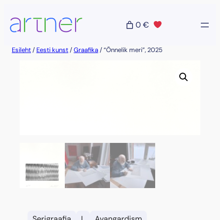
Liigu
sisu
0 €
juurde
Esileht
/
Eesti kunst
/
Graafika
/ “Õnnelik meri”, 2025
Serigraafia
L
Avangardism