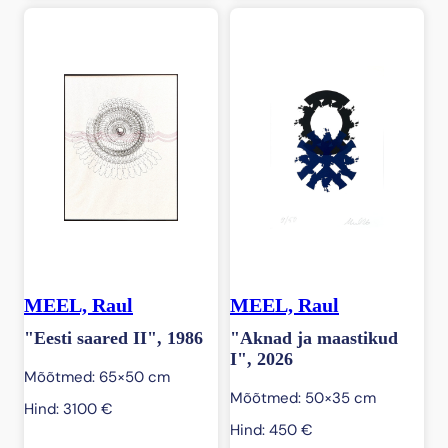
MEEL, Raul
MEEL, Raul
"Eesti saared II", 1986
"Aknad ja maastikud
I", 2026
Mõõtmed: 65×50 cm
Mõõtmed: 50×35 cm
Hind:
3100
€
Hind:
450
€