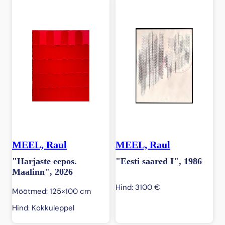
MEEL, Raul
MEEL, Raul
"Harjaste eepos.
"Eesti saared I", 1986
Maalinn", 2026
Hind:
3100
€
Mõõtmed: 125×100 cm
Hind: Kokkuleppel