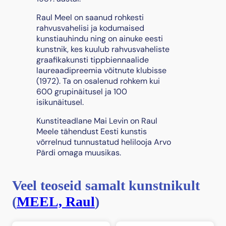
2
Raul Meel on saanud rohkesti
5
rahvusvahelisi ja kodumaised
k
kunstiauhindu ning on ainuke eesti
o
kunstnik, kes kuulub rahvusvaheliste
g
graafikakunsti tippbiennaalide
u
laureaadipreemia võitnute klubisse
s
(1972). Ta on osalenud rohkem kui
600 grupinäitusel ja 100
isikunäitusel.
Kunstiteadlane Mai Levin on Raul
Meele tähendust Eesti kunstis
võrrelnud tunnustatud helilooja Arvo
Pärdi omaga muusikas.
Veel teoseid samalt kunstnikult
(
MEEL, Raul
)