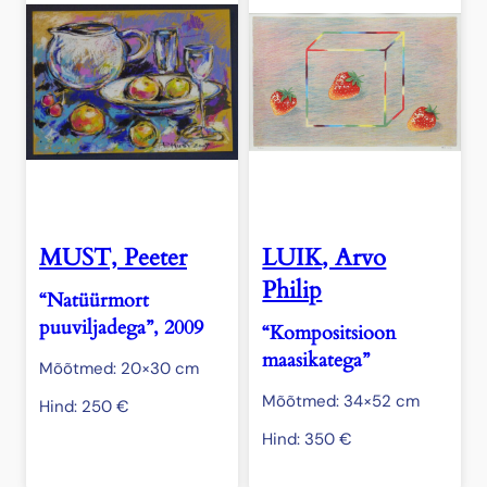
MUST, Peeter
LUIK, Arvo
Philip
“Natüürmort
puuviljadega”, 2009
“Kompositsioon
maasikatega”
Mõõtmed: 20×30 cm
Mõõtmed: 34×52 cm
Hind:
250
€
Hind:
350
€