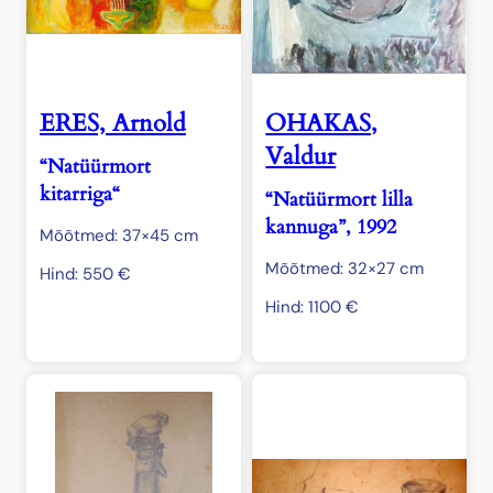
ERES, Arnold
OHAKAS,
Valdur
“Natüürmort
kitarriga“
“Natüürmort lilla
kannuga”, 1992
Mõõtmed: 37×45 cm
Mõõtmed: 32×27 cm
Hind:
550
€
Hind:
1100
€