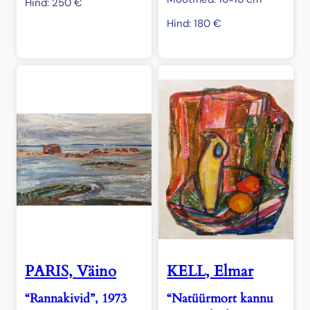
Hind:
250
€
Hind:
180
€
PARIS, Väino
KELL, Elmar
“Rannakivid”, 1973
“Natüürmort kannu