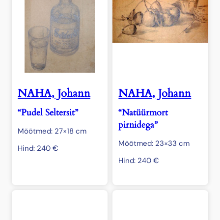
NAHA, Johann
NAHA, Johann
“Pudel Seltersit”
“Natüürmort
pirnidega”
Mõõtmed: 27×18 cm
Mõõtmed: 23×33 cm
Hind:
240
€
Hind:
240
€