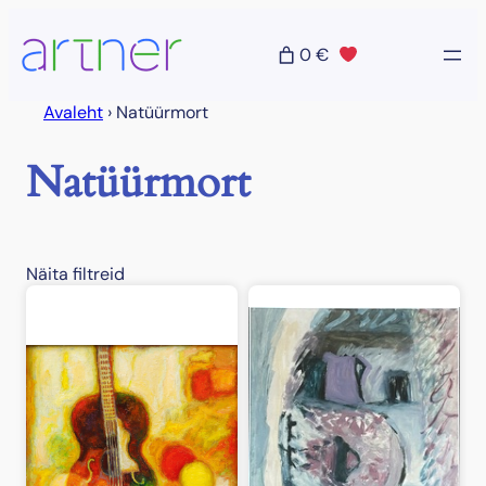
Liigu
sisu
0 €
juurde
Avaleht
›
Natüürmort
Natüürmort
Näita filtreid