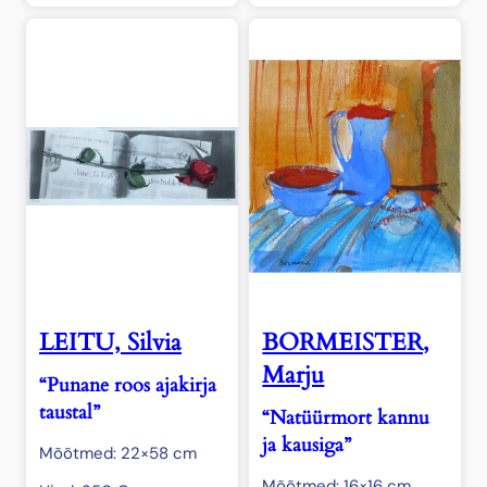
LEITU, Silvia
BORMEISTER,
Marju
“Punane roos ajakirja
taustal”
“Natüürmort kannu
ja kausiga”
Mõõtmed: 22×58 cm
Mõõtmed: 16×16 cm