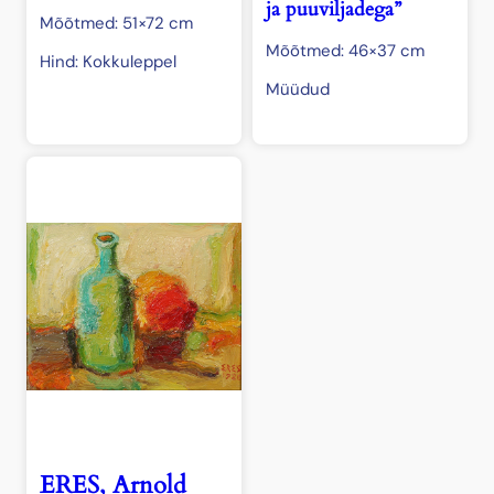
ja puuviljadega”
Mõõtmed: 51×72 cm
Mõõtmed: 46×37 cm
Hind: Kokkuleppel
Müüdud
ERES, Arnold