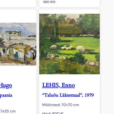
1960-1979
Hugo
LEHIS, Enno
paania
“Taluõu Läänemaal”, 1979
Mõõtmed: 70×70 cm
47х35 cm
Hind:
800
€