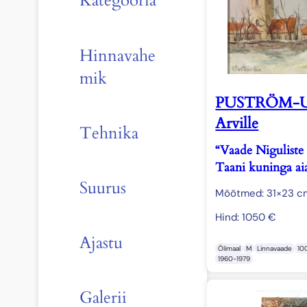
Kategooria
Hinnavahe
mik
PUSTRÖM-U
Arville
Tehnika
“Vaade Niguliste 
Taani kuninga aia
Suurus
Mõõtmed: 31×23 c
Hind:
1050
€
Ajastu
Õlimaal
M
Linnavaade
10
1960-1979
Galerii