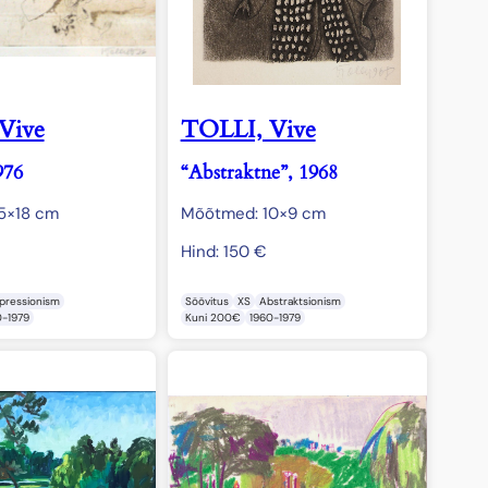
Vive
TOLLI, Vive
976
“Abstraktne”, 1968
5×18 cm
Mõõtmed: 10×9 cm
Hind:
150
€
pressionism
Söövitus
XS
Abstraktsionism
0-1979
Kuni 200€
1960-1979