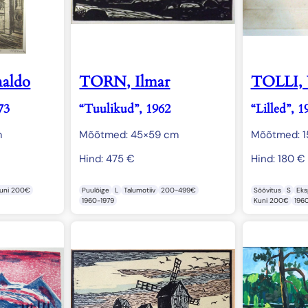
aldo
TORN, Ilmar
TOLLI, 
73
“Tuulikud”, 1962
“Lilled”, 1
m
Mõõtmed: 45×59 cm
Mõõtmed: 1
Hind:
475
€
Hind:
180
€
uni 200€
Puulõige
L
Talumotiiv
200-499€
Söövitus
S
Eks
1960-1979
Kuni 200€
196