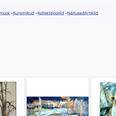
 müük
Kunstnikud
Kollektsioonid
Näitused
Artiklid