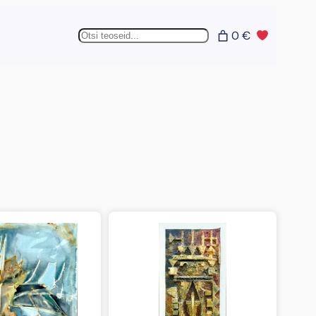
Otsing
0 €