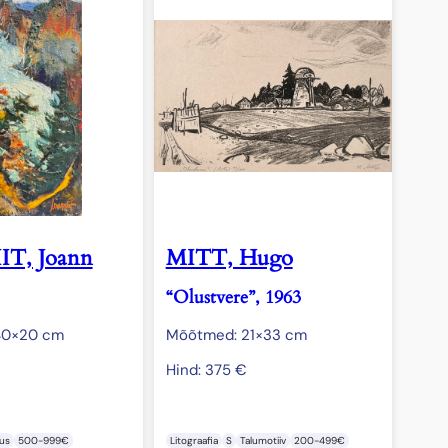
T, Joann
MITT, Hugo
“Olustvere”, 1963
40×20 cm
Mõõtmed: 21×33 cm
Hind:
375
€
us
500-999€
Litograafia
S
Talumotiiv
200-499€