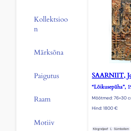
Kollektsioo
n
Märksõna
SAARNIIT, J
Paigutus
“Lõikusepüha”, 1
Raam
Mõõtmed: 76×30 
Hind:
1800
€
Motiiv
Kõrgreljeef
L
Sümbolism