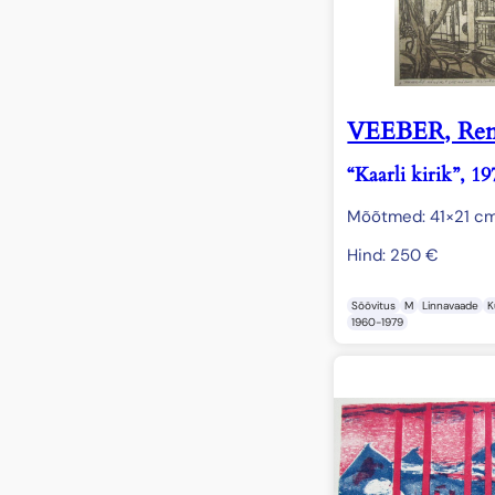
VEEBER, Ren
“Kaarli kirik”, 19
Mõõtmed: 41×21 c
Hind:
250
€
Söövitus
M
Linnavaade
K
1960-1979