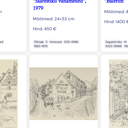
“Saarestiku vanamehed“,
“Baleriin”
1979
m
Mõõtmed: 4
Mõõtmed: 24×33 cm
Hind:
1400
Hind:
450
€
led
Õlimaal
S
Inimesed
200-499€
Segatehnika
M
1960-1979
1000-1999€
19