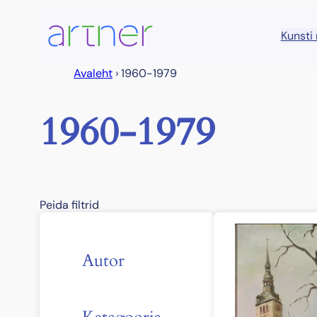
Liigu
sisu
Kunsti
juurde
Avaleht
›
1960-1979
1960-1979
Peida filtrid
Autor