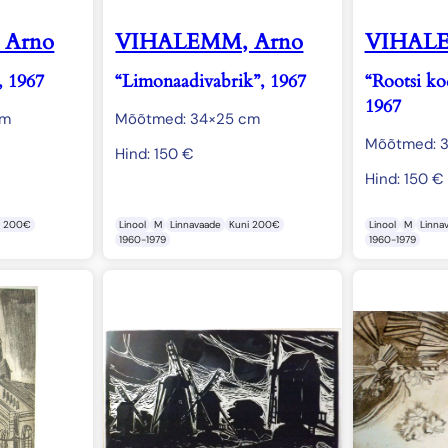
 Arno
VIHALEMM, Arno
VIHALE
, 1967
“Limonaadivabrik”, 1967
“Rootsi ko
1967
cm
Mõõtmed: 34×25 cm
Mõõtmed: 
Hind:
150
€
Hind:
150
€
i 200€
Linool
M
Linnavaade
Kuni 200€
Linool
M
Linna
1960-1979
1960-1979