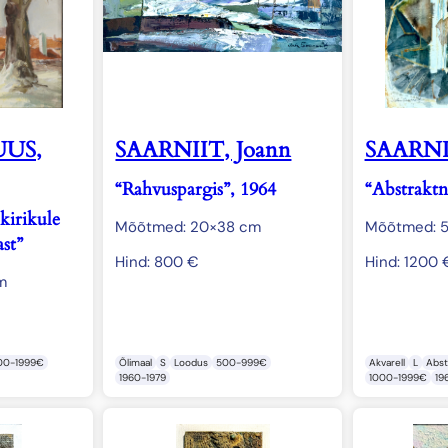
US,
SAARNIIT, Joann
SAARNII
“Rahvuspargis”, 1964
“Abstraktn
kirikule
Mõõtmed: 20×38 cm
Mõõtmed: 
st”
Hind:
800
€
Hind:
1200
m
00-1999€
Õlimaal
S
Loodus
500-999€
Akvarell
L
Abst
1960-1979
1000-1999€
19