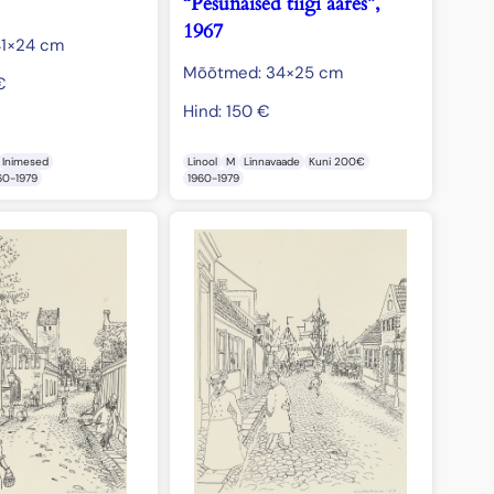
“Pesunaised tiigi ääres”,
1967
1×24 cm
Mõõtmed: 34×25 cm
€
Hind:
150
€
Inimesed
Linool
M
Linnavaade
Kuni 200€
60-1979
1960-1979