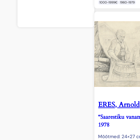
1000-1999€
1960-1979
ERES, Arnold
“Saarestiku vana
1978
Mõõtmed: 24×27 