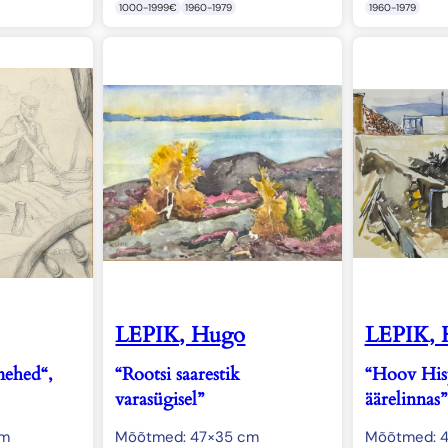
1000-1999€
1960-1979
1960-1979
LEPIK, Hugo
LEPIK, 
mehed“,
“Rootsi saarestik
“Hoov His
varasügisel”
äärelinnas”
cm
Mõõtmed: 47×35 cm
Mõõtmed: 