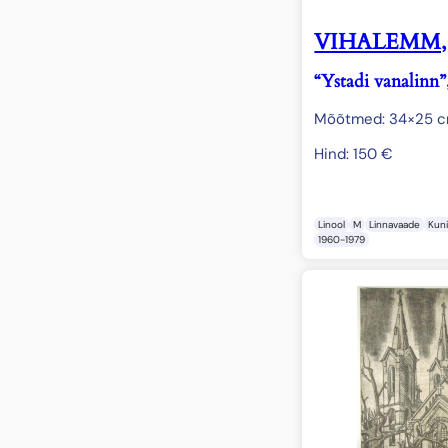
VIHALEMM,
“Ystadi vanalinn”
Mõõtmed: 34×25 
Hind:
150
€
Linool
M
Linnavaade
Kun
1960-1979