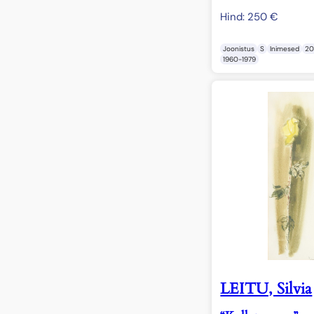
Hind:
250
€
Joonistus
S
Inimesed
2
1960-1979
LEITU, Silvia