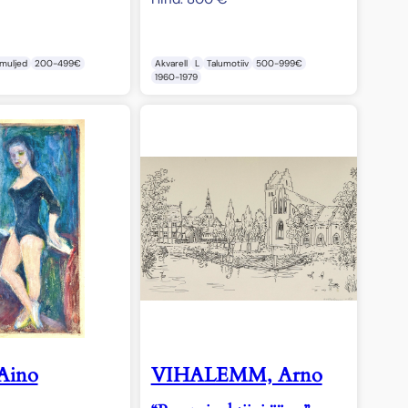
€
imuljed
200-499€
Akvarell
L
Talumotiiv
500-999€
1960-1979
Aino
VIHALEMM, Arno