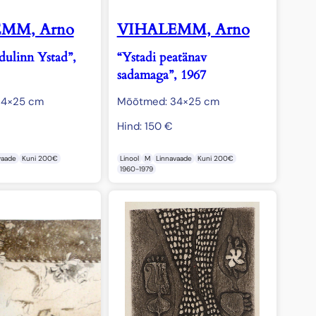
MM, Arno
VIHALEMM, Arno
dulinn Ystad”,
“Ystadi peatänav
sadamaga”, 1967
34×25 cm
Mõõtmed: 34×25 cm
Hind:
150
€
vaade
Kuni 200€
Linool
M
Linnavaade
Kuni 200€
1960-1979