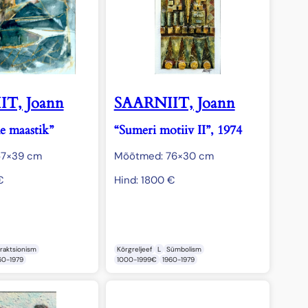
T, Joann
SAARNIIT, Joann
e maastik”
“Sumeri motiiv II”, 1974
57×39 cm
Mõõtmed: 76×30 cm
€
Hind:
1800
€
raktsionism
Kõrgreljeef
L
Sümbolism
60-1979
1000-1999€
1960-1979