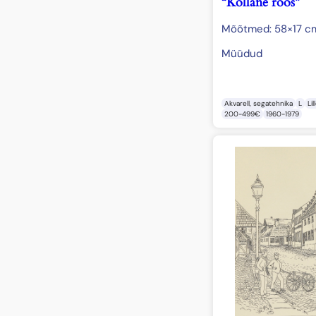
“Kollane roos”
Mõõtmed: 58×17 c
Müüdud
Akvarell, segatehnika
L
Lil
200-499€
1960-1979