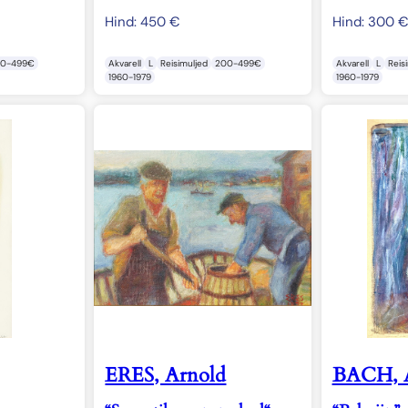
Hind:
450
€
Hind:
300
00-499€
Akvarell
L
Reisimuljed
200-499€
Akvarell
L
Reis
1960-1979
1960-1979
ERES, Arnold
BACH, 