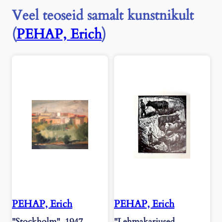
l
Veel teoseid samalt kunstnikult
t
"
(
PEHAP, Erich
)
,
1
9
7
1
k
o
g
u
s
PEHAP, Erich
PEHAP, Erich
"Stockholm", 1947
"Lehmakarjused.