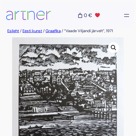
Liigu
sisu
0 €
juurde
Esileht
/
Eesti kunst
/
Graafika
/ “Vaade Viljandi järvelt”, 1971