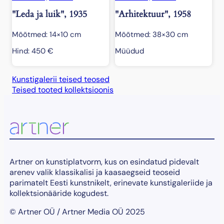
"Leda ja luik", 1935
"Arhitektuur", 1958
Mõõtmed: 14×10 cm
Mõõtmed: 38×30 cm
Hind:
450
€
Müüdud
Kunstigalerii teised teosed
Teised tooted kollektsioonis
Artner on kunstiplatvorm, kus on esindatud pidevalt
arenev valik klassikalisi ja kaasaegseid teoseid
parimatelt Eesti kunstnikelt, erinevate kunstigaleriide ja
kollektsionääride kogudest.
© Artner OÜ / Artner Media OÜ 2025