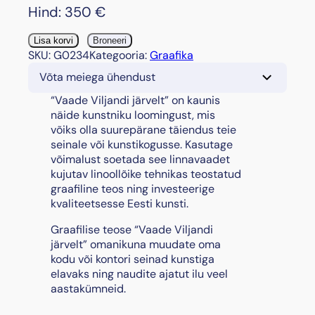
Hind:
350
€
"
Lisa korvi
Broneeri
V
SKU:
G0234
Kategooria:
Graafika
a
Võta meiega ühendust
a
d
“Vaade Viljandi järvelt” on kaunis
e
näide kunstniku loomingust, mis
V
võiks olla suurepärane täiendus teie
i
seinale või kunstikogusse. Kasutage
l
võimalust soetada see linnavaadet
j
kujutav linoollõike tehnikas teostatud
a
graafiline teos ning investeerige
n
kvaliteetsesse Eesti kunsti.
d
Graafilise teose “Vaade Viljandi
i
järvelt” omanikuna muudate oma
j
kodu või kontori seinad kunstiga
ä
elavaks ning naudite ajatut ilu veel
r
aastakümneid.
v
e