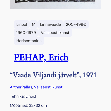
Linool
M
Linnavaade
200-499€
1960-1979
Väliseesti kunst
Horisontaalne
PEHAP, Erich
“Vaade Viljandi järvelt”, 1971
Artner
Pallas
, 
Väliseesti kunst
Tehnika: Linool
Mõõtmed: 32×32 cm