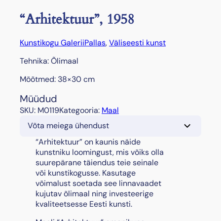
“Arhitektuur”, 1958
Kunstikogu Galerii
Pallas
, 
Väliseesti kunst
Tehnika: Õlimaal
Mõõtmed: 38×30 cm
Müüdud
SKU:
M0119
Kategooria:
Maal
Võta meiega ühendust
“Arhitektuur” on kaunis näide
kunstniku loomingust, mis võiks olla
suurepärane täiendus teie seinale
või kunstikogusse. Kasutage
võimalust soetada see linnavaadet
kujutav õlimaal ning investeerige
kvaliteetsesse Eesti kunsti.