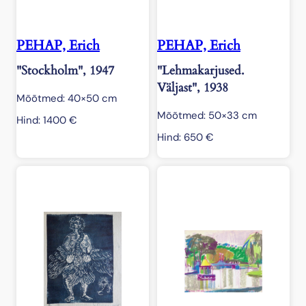
PEHAP, Erich
PEHAP, Erich
"Stockholm", 1947
"Lehmakarjused.
Väljast", 1938
Mõõtmed: 40×50 cm
Mõõtmed: 50×33 cm
Hind:
1400
€
Hind:
650
€