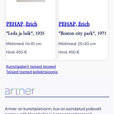
PEHAP, Erich
PEHAP, Erich
"Leda ja luik", 1935
"Boston city park", 1971
Mõõtmed: 14×10 cm
Mõõtmed: 25×30 cm
Hind:
450
€
Hind:
450
€
Kunstigalerii teised teosed
Teised tooted kollektsioonis
Artner on kunstiplatvorm, kus on esindatud pidevalt