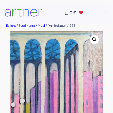
Liigu
sisu
0 €
juurde
Esileht
/
Eesti kunst
/
Maal
/ “Arhitektuur”, 1958