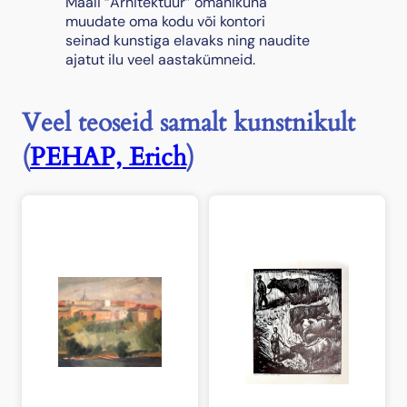
Maali “Arhitektuur” omanikuna
muudate oma kodu või kontori
seinad kunstiga elavaks ning naudite
ajatut ilu veel aastakümneid.
Veel teoseid samalt kunstnikult
(
PEHAP, Erich
)