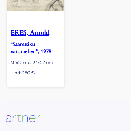
ERES, Arnold
“Saarestiku
vanamehed“, 1978
Mõõtmed: 24×27 cm
Hind:
250
€