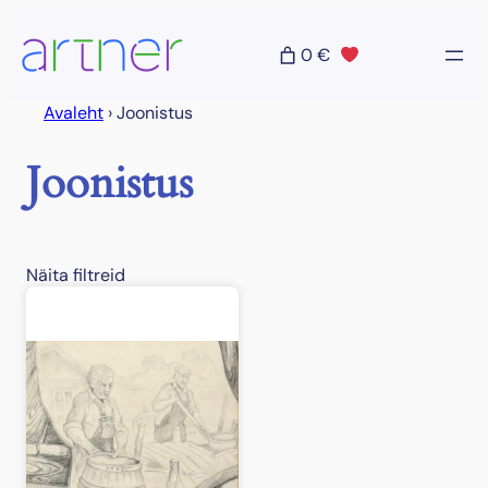
Liigu
sisu
0 €
juurde
Avaleht
›
Joonistus
Joonistus
Näita filtreid