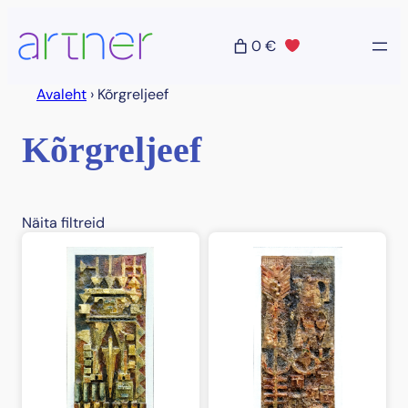
Liigu
sisu
0 €
juurde
Avaleht
›
Kõrgreljeef
Kõrgreljeef
Näita filtreid