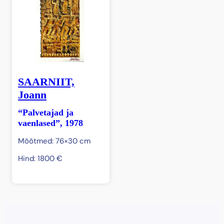
SAARNIIT,
Joann
“Palvetajad ja
vaenlased”, 1978
Mõõtmed: 76×30 cm
Hind:
1800
€