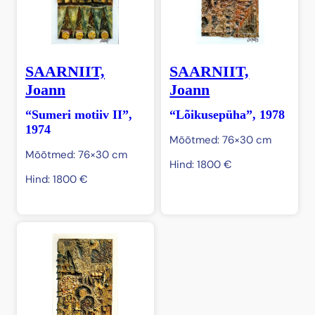
SAARNIIT,
SAARNIIT,
Joann
Joann
“Sumeri motiiv II”,
“Lõikusepüha”, 1978
1974
Mõõtmed: 76×30 cm
Mõõtmed: 76×30 cm
Hind:
1800
€
Hind:
1800
€