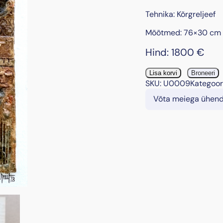
Tehnika: Kõrgreljeef
Mõõtmed: 76×30 cm
Hind:
1800
€
"
Lisa korvi
Broneeri
L
SKU:
U0009
Kategoor
õ
Võta meiega ühen
i
k
u
s
e
p
ü
h
a
"
,
1