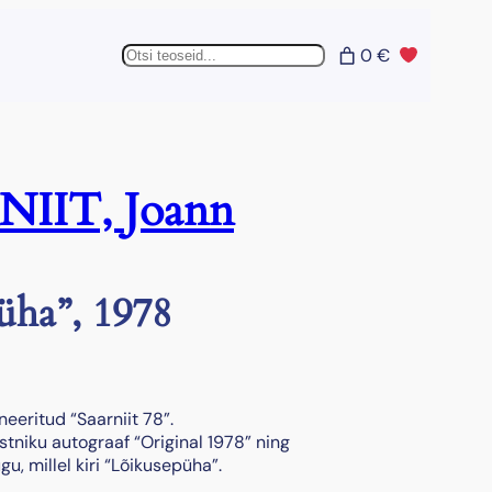
Otsing
0 €
IIT, Joann
üha”, 1978
gneeritud “Saarniit 78”.
stniku autograaf “Original 1978” ning
gu, millel kiri “Lõikusepüha”.