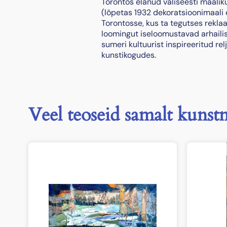
Torontos elanud väliseesti maaliku
(lõpetas 1932 dekoratsioonimaali e
Torontosse, kus ta tegutses reklaa
loomingut iseloomustavad arhailise
sumeri kultuurist inspireeritud re
kunstikogudes.
Veel teoseid samalt kunstn