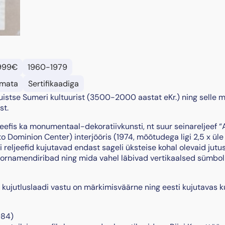
9
7
8
k
o
g
999€
1960-1979
u
s
mata
Sertifikaadiga
muistse Sumeri kultuurist (3500-2000 aastat eKr.) ning selle
st.
jeefis ka monumentaal-dekoratiivkunsti, nt suur seinareljeef “
o Dominion Center) interjööris (1974, mõõtudega ligi 2,5 x üle
i reljeefid kujutavad endast sageli üksteise kohal olevaid jutu
 ornamendiribad ning mida vahel läbivad vertikaalsed sümboli
a kujutluslaadi vastu on märkimisväärne ning eesti kujutavas k
984)