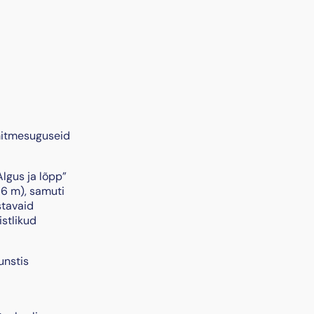
 mitmesuguseid
Algus ja lõpp”
 6 m), samuti
stavaid
stlikud
unstis