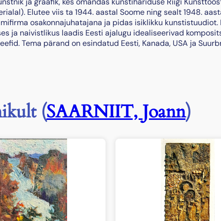
nstnik ja graafik, kes omandas kunstihariduse Riigi Kunsttöös
rialal). Elutee viis ta 1944. aastal Soome ning sealt 1948. aas
mifirma osakonnajuhatajana ja pidas isiklikku kunstistuudiot.
s ja naivistlikus laadis Eesti ajalugu idealiseerivad komposit
ljeefid. Tema pärand on esindatud Eesti, Kanada, USA ja Suurb
ikult (
SAARNIIT, Joann
)