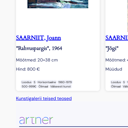
SAARNIIT, Joann
SAARNII
"Rahvuspargis", 1964
"Jõgi"
Mõõtmed: 20×38 cm
Mõõtmed: 
Hind:
800
€
Müüdud
Loodus
S
Horisontaalne
1960-1979
Loodus
S
500-999€
Õlimaal
Väliseesti kunst
Õlimaal
Väli
Kunstigalerii teised teosed