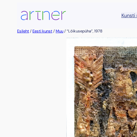
Liigu
sisu
Kunsti
juurde
Esileht
/
Eesti kunst
/
Muu
/ “Lõikusepüha”, 1978