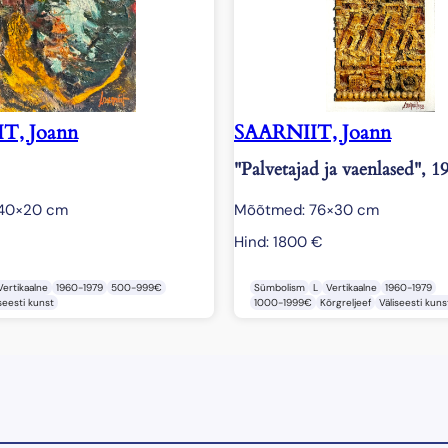
T, Joann
SAARNIIT, Joann
"Palvetajad ja vaenlased", 1
40×20 cm
Mõõtmed: 76×30 cm
Hind:
1800
€
Vertikaalne
1960-1979
500-999€
Sümbolism
L
Vertikaalne
1960-1979
seesti kunst
1000-1999€
Kõrgreljeef
Väliseesti kuns