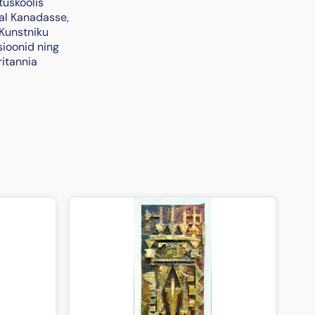
tuskoolis
tal Kanadasse,
 Kunstniku
sioonid ning
ritannia