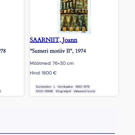
SAARNIIT, Joann
978
"Sumeri motiiv II", 1974
Mõõtmed: 76×30 cm
Hind:
1800
€
Sümbolism
L
Vertikaalne
1960-1979
t
1000-1999€
Kõrgreljeef
Väliseesti kunst