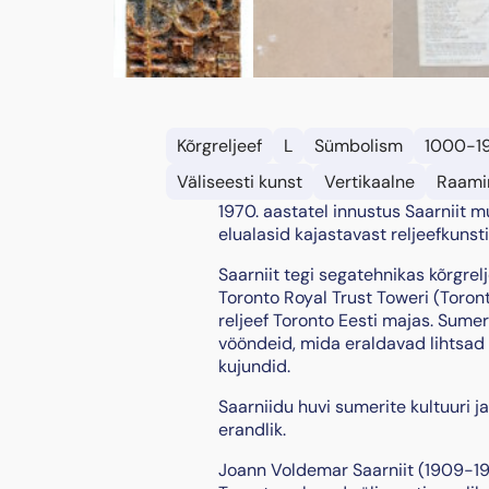
Kõrgreljeef
L
Sümbolism
1000-1
Väliseesti kunst
Vertikaalne
Raami
1970. aastatel innustus Saarniit 
elualasid kajastavast reljeefkunsti
Saarniit tegi segatehnikas kõrgrel
Toronto Royal Trust Toweri (Toront
reljeef Toronto Eesti majas. Sumer
vööndeid, mida eraldavad lihtsad
kujundid.
Saarniidu huvi sumerite kultuuri j
erandlik.
Joann Voldemar Saarniit (1909-1