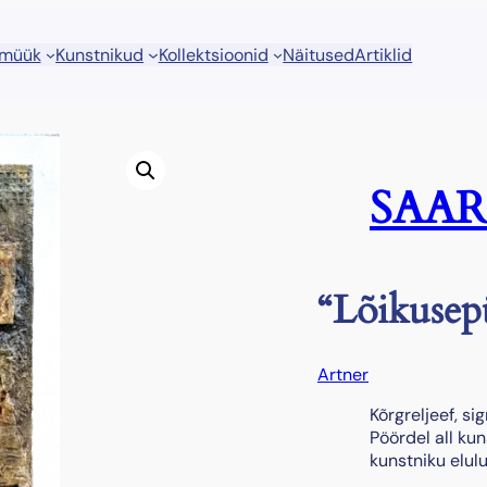
 müük
Kunstnikud
Kollektsioonid
Näitused
Artiklid
SAARN
“Lõikusep
Artner
Kõrgreljeef, si
Pöördel all kun
kunstniku elulu