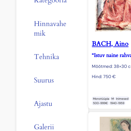
Kategooria
Hinnavahe
mik
BACH, Aino
“Istuv naine rahva
Tehnika
Mõõtmed: 38×30 
Hind:
750
€
Suurus
Monotüüpia
M
Inimesed
Ajastu
500-999€
1940-1959
Galerii