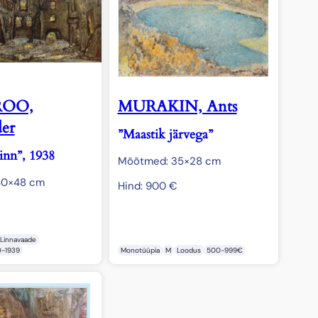
OO,
MURAKIN, Ants
er
”Maastik järvega”
inn”, 1938
Mõõtmed: 35×28 cm
40×48 cm
Hind:
900
€
Linnavaade
0-1939
Monotüüpia
M
Loodus
500-999€