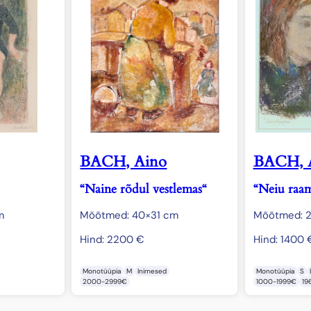
BACH, Aino
BACH, 
“Naine rõdul vestlemas“
“Neiu raam
m
Mõõtmed: 40×31 cm
Mõõtmed: 
Hind:
2200
€
Hind:
1400
Monotüüpia
M
Inimesed
Monotüüpia
S
2000-2999€
1000-1999€
19