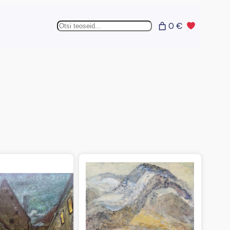
Otsing
0 €