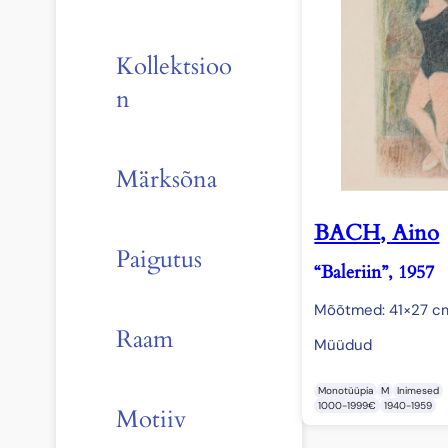
Kollektsioo
n
Märksõna
BACH, Aino
Paigutus
“Baleriin”, 1957
Mõõtmed: 41×27 c
Raam
Müüdud
Monotüüpia
M
Inimesed
1000-1999€
1940-1959
Motiiv