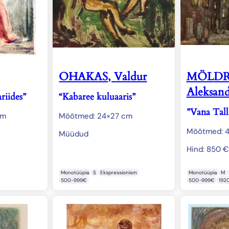
OHAKAS, Valdur
MÖLDR
Aleksand
riides”
“Kabaree kuluaaris”
”Vana Tall
cm
Mõõtmed: 24×27 cm
Mõõtmed: 
Müüdud
Hind:
850
€
Monotüüpia
S
Ekspressionism
Monotüüpia
M
500-999€
500-999€
192