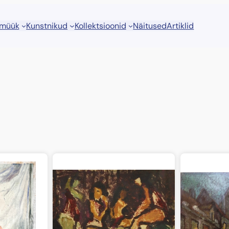
 müük
Kunstnikud
Kollektsioonid
Näitused
Artiklid