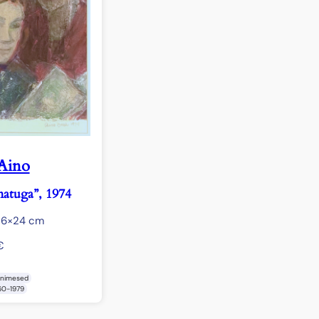
Aino
atuga”, 1974
26×24 cm
€
Inimesed
60-1979