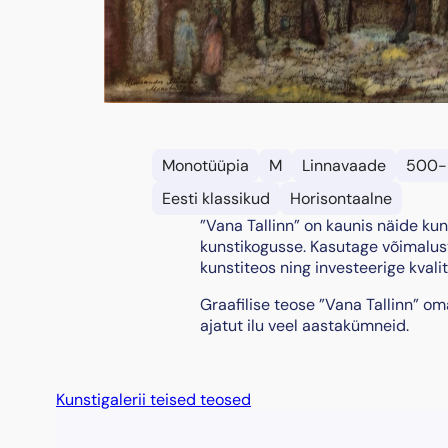
Monotüüpia
M
Linnavaade
500-
Eesti klassikud
Horisontaalne
”Vana Tallinn” on kaunis näide kun
kunstikogusse. Kasutage võimalus
kunstiteos ning investeerige kvali
Graafilise teose ”Vana Tallinn” o
ajatut ilu veel aastakümneid.
Kunstigalerii teised teosed