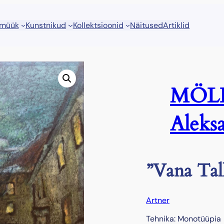
 müük
Kunstnikud
Kollektsioonid
Näitused
Artiklid
MÖL
Aleks
”Vana Tal
Artner
Tehnika: Monotüüpia