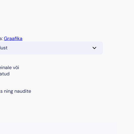
a:
Graafika
dust
inale või
tatud
s ning naudite