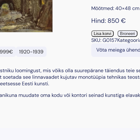
Mõõtmed: 40×48 cm
Hind:
850
€
”
Lisa korvi
Broneeri
V
SKU:
G0157
Kategoori
a
Võta meiega ühen
999€
1920-1939
n
a
T
stniku loomingust, mis võiks olla suurepärane täiendus teie se
a
t soetada see linnavaadet kujutav monotüüpia tehnikas teos
l
teetsesse Eesti kunsti.
l
i
manikuna muudate oma kodu või kontori seinad kunstiga elavak
n
n
”
,
1
9
3