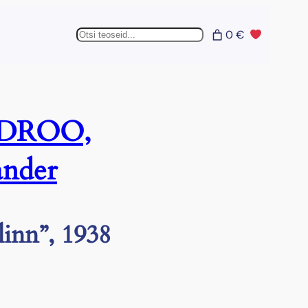
Otsing
0 €
DROO,
ander
linn”, 1938