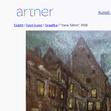
Liigu
sisu
Kunsti
juurde
Esileht
/
Eesti kunst
/
Graafika
/ ”Vana Tallinn”, 1938