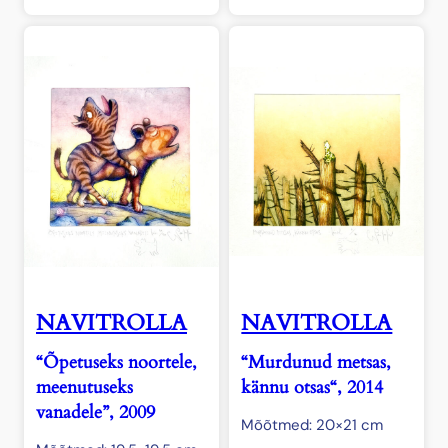
NAVITROLLA
NAVITROLLA
“Õpetuseks noortele,
“Murdunud metsas,
meenutuseks
kännu otsas“, 2014
vanadele”, 2009
Mõõtmed: 20×21 cm