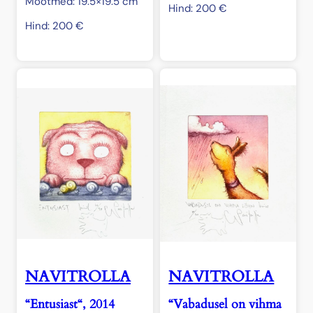
Mõõtmed: 19.5×19.5 cm
Hind:
200
€
Hind:
200
€
NAVITROLLA
NAVITROLLA
“Entusiast“, 2014
“Vabadusel on vihma