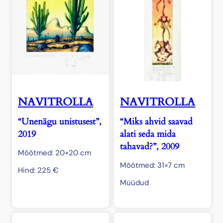
NAVITROLLA
NAVITROLLA
“Unenägu unistusest”,
“Miks ahvid saavad
2019
alati seda mida
tahavad?”, 2009
Mõõtmed: 20×20 cm
Mõõtmed: 31×7 cm
Hind:
225
€
Müüdud