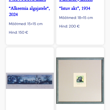
“Alkeemia algajatele“,
“Istuv akt”, 1934
2024
Mõõtmed: 18×15 cm
Mõõtmed: 15×15 cm
Hind:
200
€
Hind:
150
€