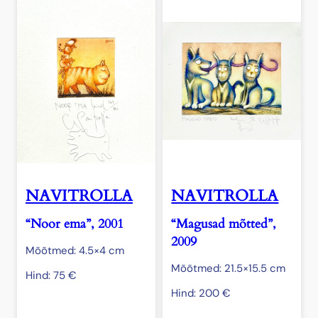
NAVITROLLA
NAVITROLLA
“Noor ema”, 2001
“Magusad mõtted”,
2009
Mõõtmed: 4.5×4 cm
Mõõtmed: 21.5×15.5 cm
Hind:
75
€
Hind:
200
€