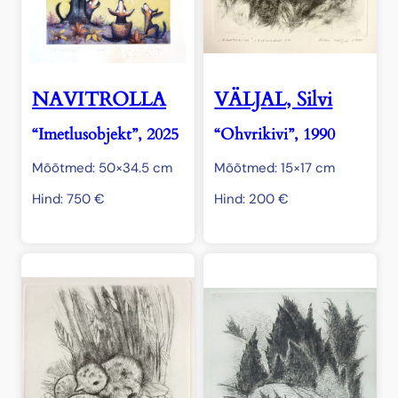
NAVITROLLA
VÄLJAL, Silvi
“Imetlusobjekt”, 2025
“Ohvrikivi”, 1990
Mõõtmed: 50×34.5 cm
Mõõtmed: 15×17 cm
Hind:
750
€
Hind:
200
€