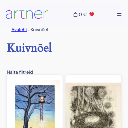
Liigu
sisu
0 €
juurde
Avaleht
›
Kuivnõel
Kuivnõel
Näita filtreid