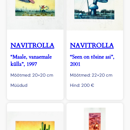
NAVITROLLA
NAVITROLLA
“Maale, vanaemale
“Seen on tõsine asi”,
külla”, 1997
2001
Mõõtmed: 20×20 cm
Mõõtmed: 22×20 cm
Müüdud
Hind:
200
€