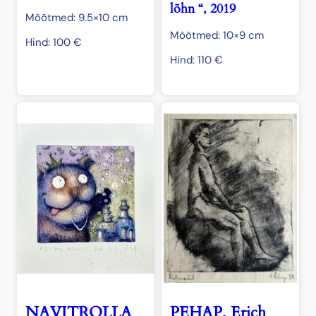
lõhn “, 2019
Mõõtmed: 9.5×10 cm
Mõõtmed: 10×9 cm
Hind:
100
€
Hind:
110
€
NAVITROLLA
PEHAP, Erich