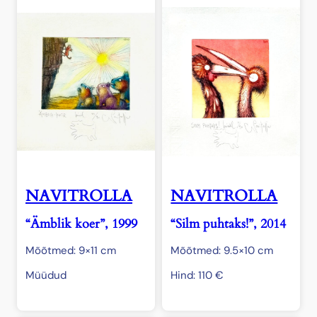
NAVITROLLA
NAVITROLLA
“Ämblik koer”, 1999
“Silm puhtaks!”, 2014
Mõõtmed: 9×11 cm
Mõõtmed: 9.5×10 cm
Müüdud
Hind:
110
€