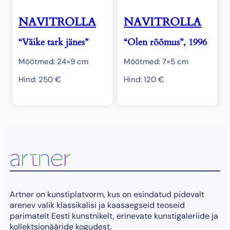
NAVITROLLA
NAVITROLLA
“Väike tark jänes”
“Olen rõõmus”, 1996
Mõõtmed: 24×9 cm
Mõõtmed: 7×5 cm
Hind:
250
€
Hind:
120
€
Artner on kunstiplatvorm, kus on esindatud pidevalt
arenev valik klassikalisi ja kaasaegseid teoseid
parimatelt Eesti kunstnikelt, erinevate kunstigaleriide ja
kollektsionääride kogudest.