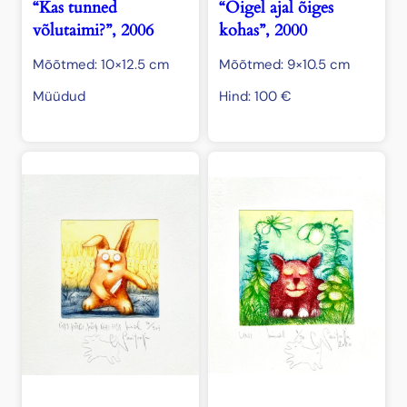
“Kas tunned
“Õigel ajal õiges
võlutaimi?”, 2006
kohas”, 2000
Mõõtmed: 10×12.5 cm
Mõõtmed: 9×10.5 cm
Müüdud
Hind:
100
€