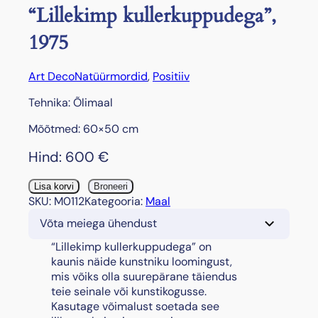
“Lillekimp kullerkuppudega”,
1975
Art Deco
Natüürmordid
, 
Positiiv
Tehnika: Õlimaal
Mõõtmed: 60×50 cm
Hind:
600
€
"
Lisa korvi
Broneeri
L
SKU:
M0112
Kategooria:
Maal
i
Võta meiega ühendust
l
l
“Lillekimp kullerkuppudega” on
e
kaunis näide kunstniku loomingust,
k
mis võiks olla suurepärane täiendus
i
teie seinale või kunstikogusse.
m
Kasutage võimalust soetada see