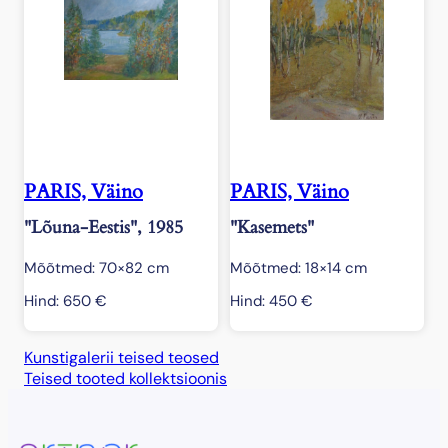
PARIS, Väino
PARIS, Väino
"Lõuna-Eestis", 1985
"Kasemets"
Mõõtmed: 70×82 cm
Mõõtmed: 18×14 cm
Hind:
650
€
Hind:
450
€
Kunstigalerii teised teosed
Teised tooted kollektsioonis