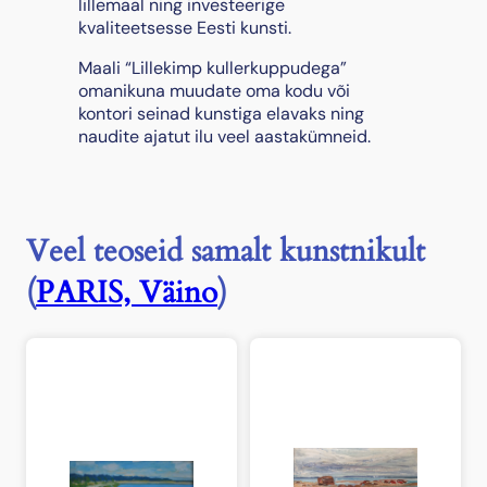
p
lillemaal ning investeerige
k
kvaliteetsesse Eesti kunsti.
u
Maali “Lillekimp kullerkuppudega”
l
omanikuna muudate oma kodu või
l
kontori seinad kunstiga elavaks ning
e
naudite ajatut ilu veel aastakümneid.
r
k
u
p
p
Veel teoseid samalt kunstnikult
u
d
(
PARIS, Väino
)
e
g
a
"
,
1
9
7
5