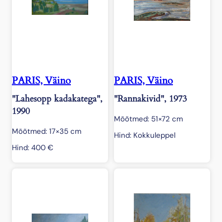
k
o
g
u
s
PARIS, Väino
PARIS, Väino
"Lahesopp kadakatega",
"Rannakivid", 1973
1990
Mõõtmed: 51×72 cm
Mõõtmed: 17×35 cm
Hind: Kokkuleppel
Hind:
400
€