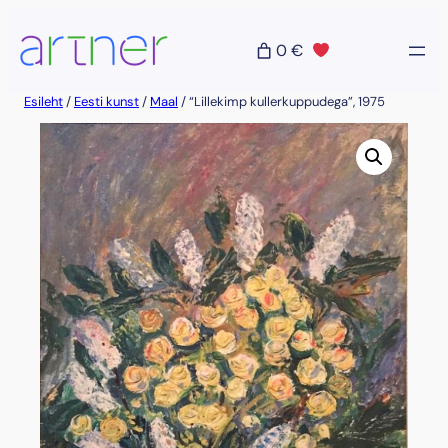
Liigu
sisu
0 €
juurde
Esileht
/
Eesti kunst
/
Maal
/ “Lillekimp kullerkuppudega”, 1975