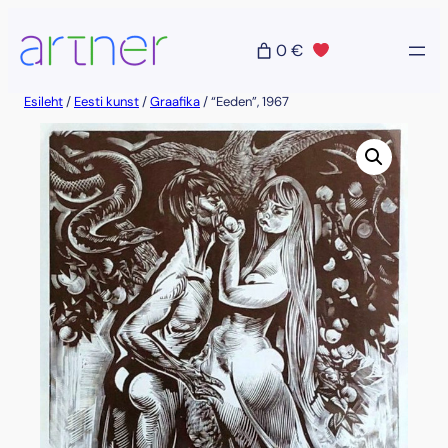
Liigu
sisu
0 €
juurde
Esileht
/
Eesti kunst
/
Graafika
/ “Eeden”, 1967