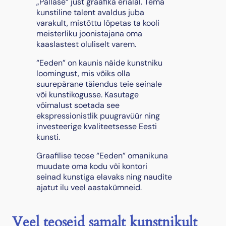
9
„Pallase“ just graafika erialal. Tema
6
kunstiline talent avaldus juba
7
varakult, mistõttu lõpetas ta kooli
k
meisterliku joonistajana oma
o
kaaslastest oluliselt varem.
g
“Eeden” on kaunis näide kunstniku
u
loomingust, mis võiks olla
s
suurepärane täiendus teie seinale
või kunstikogusse. Kasutage
võimalust soetada see
ekspressionistlik puugravüür ning
investeerige kvaliteetsesse Eesti
kunsti.
Graafilise teose “Eeden” omanikuna
muudate oma kodu või kontori
seinad kunstiga elavaks ning naudite
ajatut ilu veel aastakümneid.
Veel teoseid samalt kunstnikult