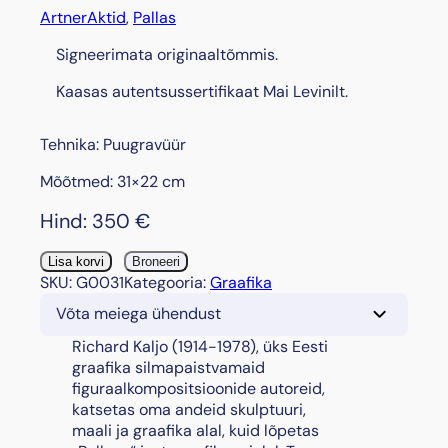
Artner
Aktid
, 
Pallas
Signeerimata originaaltõmmis.
Kaasas autentsussertifikaat Mai Levinilt.
Tehnika: Puugravüür
Mõõtmed: 31×22 cm
Hind:
350
€
"
Lisa korvi
Broneeri
E
SKU:
G0031
Kategooria:
Graafika
e
Võta meiega ühendust
d
e
Richard Kaljo (1914-1978), üks Eesti
n
graafika silmapaistvamaid
"
figuraalkompositsioonide autoreid,
,
katsetas oma andeid skulptuuri,
1
maali ja graafika alal, kuid lõpetas