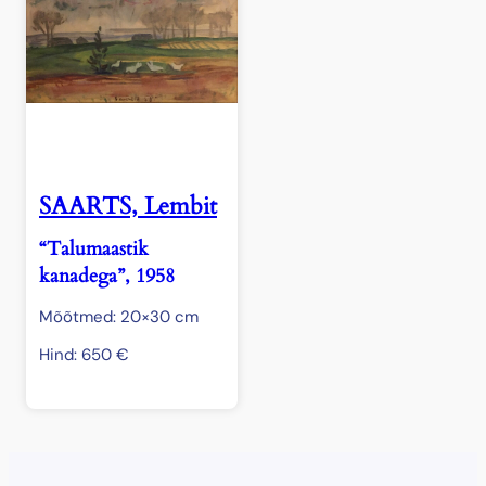
SAARTS, Lembit
“Talumaastik
kanadega”, 1958
Mõõtmed: 20×30 cm
Hind:
650
€