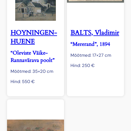
HOYNINGEN-
BALTS, Vladimir
HUENE
“Mererand”, 1894
“Oleviste Väike-
Mõõtmed: 17×27 cm
Rannavärava poolt”
Hind:
250
€
Mõõtmed: 35×20 cm
Hind:
550
€