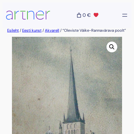
Liigu
sisu
0 €
juurde
Esileht
/
Eesti kunst
/
Akvarell
/ “Oleviste Väike-Rannavärava poolt”