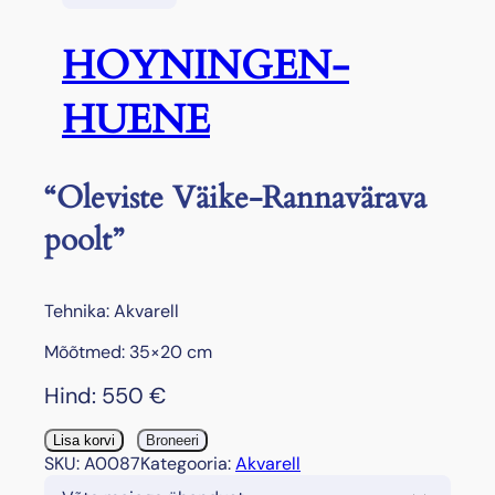
HOYNINGEN-
HUENE
“Oleviste Väike-Rannavärava
poolt”
Tehnika: Akvarell
Mõõtmed: 35×20 cm
Hind:
550
€
"
Lisa korvi
Broneeri
O
SKU:
A0087
Kategooria:
Akvarell
l