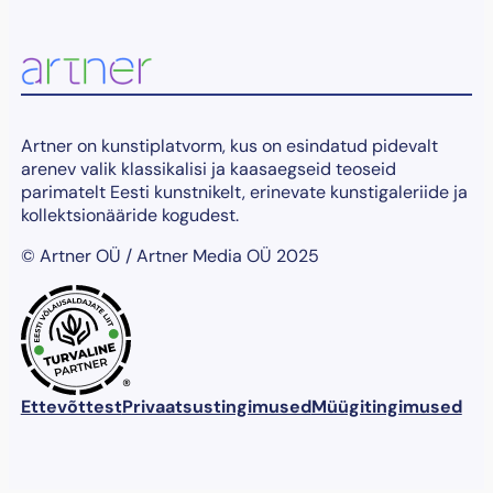
v
a
p
o
o
l
t
Artner on kunstiplatvorm, kus on esindatud pidevalt
"
arenev valik klassikalisi ja kaasaegseid teoseid
k
parimatelt Eesti kunstnikelt, erinevate kunstigaleriide ja
o
kollektsionääride kogudest.
g
© Artner OÜ / Artner Media OÜ 2025
u
s
®
Ettevõttest
Privaatsustingimused
Müügitingimused