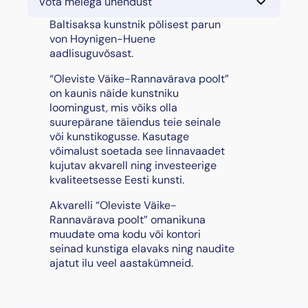
Võta meiega ühendust
e
v
Baltisaksa kunstnik põlisest parun
i
von Hoynigen-Huene
s
aadlisuguvõsast.
t
“Oleviste Väike-Rannavärava poolt”
e
on kaunis näide kunstniku
V
loomingust, mis võiks olla
ä
suurepärane täiendus teie seinale
i
või kunstikogusse. Kasutage
k
võimalust soetada see linnavaadet
e
kujutav akvarell ning investeerige
-
kvaliteetsesse Eesti kunsti.
R
a
Akvarelli “Oleviste Väike-
n
Rannavärava poolt” omanikuna
n
muudate oma kodu või kontori
a
seinad kunstiga elavaks ning naudite
v
ajatut ilu veel aastakümneid.
ä
r
a