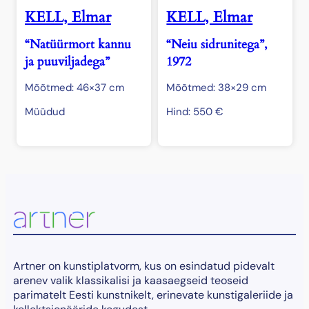
KELL, Elmar
KELL, Elmar
“Natüürmort kannu
“Neiu sidrunitega”,
ja puuviljadega”
1972
Mõõtmed: 46×37 cm
Mõõtmed: 38×29 cm
Müüdud
Hind:
550
€
Artner on kunstiplatvorm, kus on esindatud pidevalt
arenev valik klassikalisi ja kaasaegseid teoseid
parimatelt Eesti kunstnikelt, erinevate kunstigaleriide ja