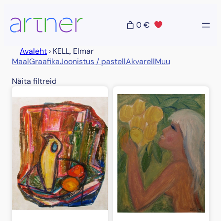
Liigu
sisu
0 €
juurde
Avaleht
›
KELL, Elmar
Maal
Graafika
Joonistus / pastell
Akvarell
Muu
Näita filtreid