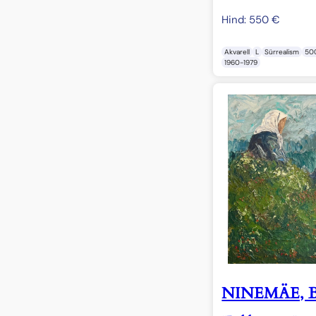
Hind:
550
€
Akvarell
L
Sürrealism
50
1960-1979
NINEMÄE, B