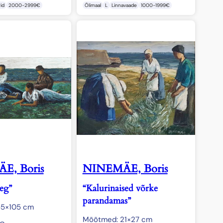
id
2000-2999€
Õlimaal
L
Linnavaade
1000-1999€
E, Boris
NINEMÄE, Boris
aeg”
“Kalurinaised võrke
parandamas”
55×105 cm
Mõõtmed: 21×27 cm