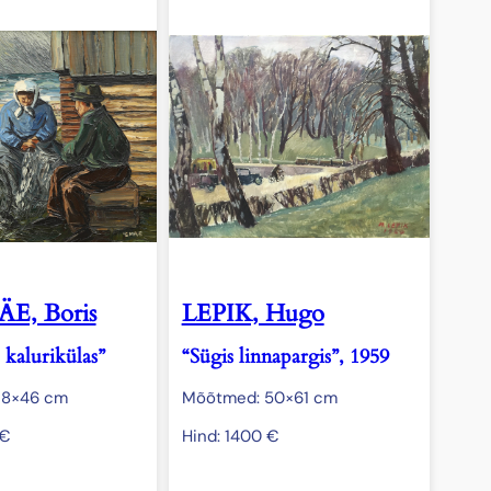
E, Boris
LEPIK, Hugo
 kalurikülas”
“Sügis linnapargis”, 1959
38×46 cm
Mõõtmed: 50×61 cm
€
Hind:
1400
€