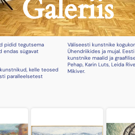
Galeriis
kud pidid tegutsema
Väliseesti kunstnike koguko
d endas sügavat
Ühendriikides ja mujal. Eest
kunstnike maalid ja graafili
Pehap, Karin Luts, Leida Riv
 kunstnikud, kelle teosed
Mikiver.
ti paralleelsetest