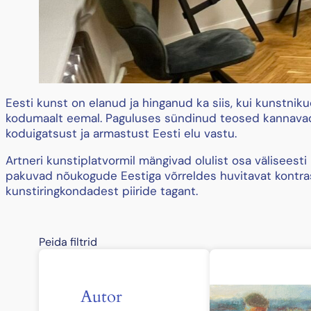
Eesti kunst on elanud ja hinganud ka siis, kui kunstni
kodumaalt eemal. Paguluses sündinud teosed kannava
koduigatsust ja armastust Eesti elu vastu.
Artneri kunstiplatvormil mängivad olulist osa väliseesti
pakuvad nõukogude Eestiga võrreldes huvitavat kontras
kunstiringkondadest piiride tagant.
Peida filtrid
Autor