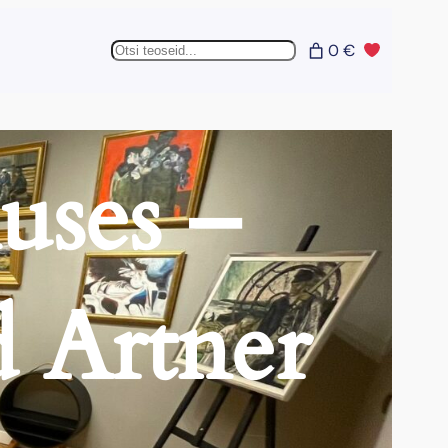
Otsing
0 €
uses –
ed Artner