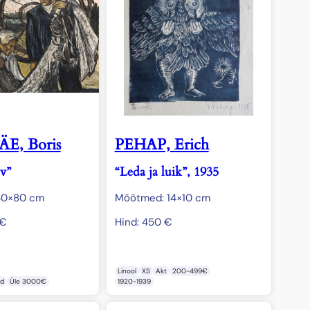
E, Boris
PEHAP, Erich
v”
“Leda ja luik”, 1935
60×80 cm
Mõõtmed: 14×10 cm
€
Hind:
450
€
Linool
XS
Akt
200-499€
id
Üle 3000€
1920-1939