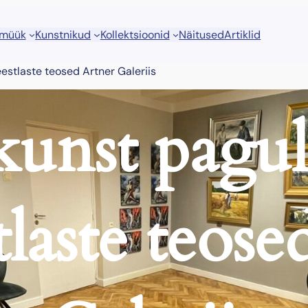
 müük
Kunstnikud
Kollektsioonid
Näitused
Artiklid
eestlaste teosed Artner Galeriis
 kunst pagul
tlaste teos