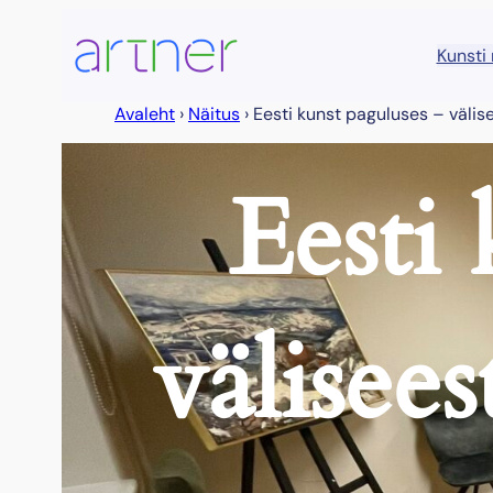
Kunsti
Avaleht
›
Näitus
›
Eesti kunst paguluses – välis
Eesti
välisees