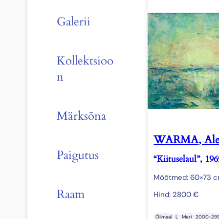
Galerii
Kollektsioo
n
Märksõna
WARMA, Ale
Paigutus
“Kiituselaul”, 196
Mõõtmed: 60×73 
Raam
Hind:
2800
€
Õlimaal
L
Meri
2000-29