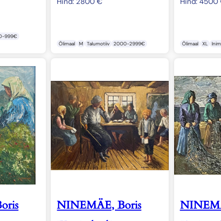
Hind:
2800
€
Hind:
4500
0-999€
Õlimaal
M
Talumotiiv
2000-2999€
Õlimaal
XL
Ini
oris
NINEMÄE, Boris
NINEMÄ