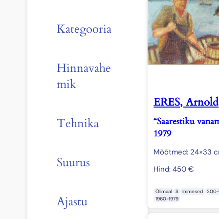
Kategooria
Hinnavahe
mik
ERES, Arnold
“Saarestiku vana
Tehnika
1979
Mõõtmed: 24×33 
Suurus
Hind:
450
€
Õlimaal
S
Inimesed
200
Ajastu
1960-1979