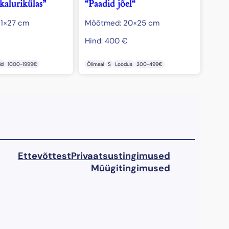
kalurikülas”
“Paadid jõel“
1×27 cm
Mõõtmed: 20×25 cm
Hind:
400
€
id
1000-1999€
Õlimaal
S
Loodus
200-499€
Ettevõttest
Privaatsustingimused
Müügitingimused