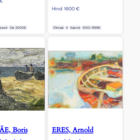
€
Hind:
1600
€
mesed
Üle 3000€
Õlimaal
S
Kalurid
1000-1999€
E, Boris
ERES, Arnold