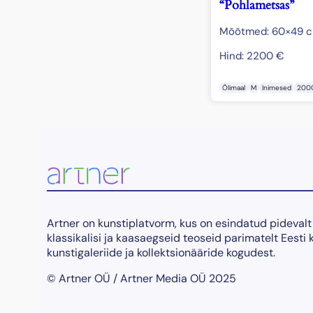
“Pohlametsas”
Mõõtmed: 60×49 
Hind:
2200
€
Õlimaal
M
Inimesed
200
Artner on kunstiplatvorm, kus on esindatud pidevalt
klassikalisi ja kaasaegseid teoseid parimatelt Eesti 
kunstigaleriide ja kollektsionääride kogudest.
© Artner OÜ / Artner Media OÜ 2025