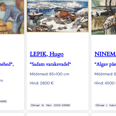
LEPIK, Hugo
NINEMÄ
mehed“,
“Sadam varakevadel“
“Algav päe
Mõõtmed: 65×100 cm
Mõõtmed: 
cm
Hind:
2800
€
Hind:
4500
-499€
Õlimaal
XL
Meri
2000-2999€
Õlimaal
L
Kalur