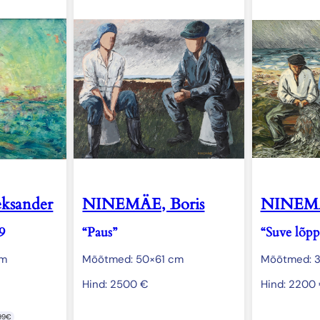
ksander
NINEMÄE, Boris
NINEMÄ
9
“Paus”
“Suve lõpp
cm
Mõõtmed: 50×61 cm
Mõõtmed: 
Hind:
2500
€
Hind:
2200
99€