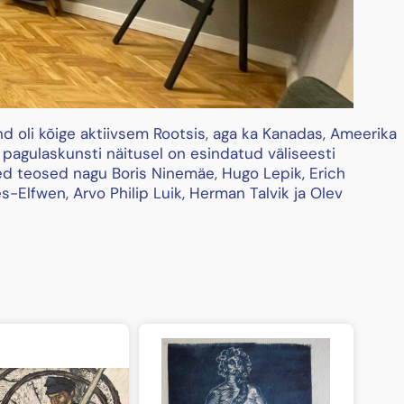
nd oli kõige aktiivsem Rootsis, aga ka Kanadas, Ameerika
i pagulaskunsti näitusel on esindatud väliseesti
sed teosed nagu Boris Ninemäe, Hugo Lepik, Erich
es-Elfwen, Arvo Philip Luik, Herman Talvik ja Olev