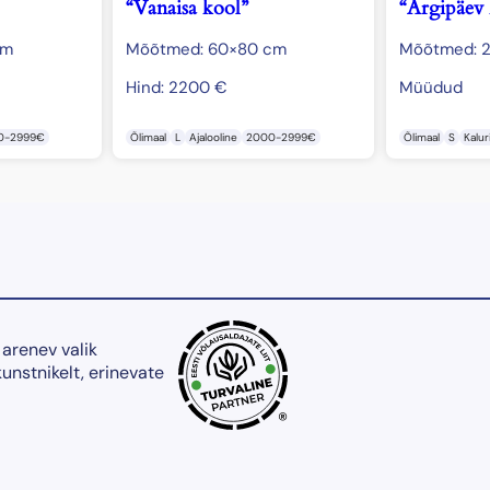
“Vanaisa kool”
“Argipäev 
cm
Mõõtmed: 60×80 cm
Mõõtmed: 2
Hind:
2200
€
Müüdud
0-2999€
Õlimaal
L
Ajalooline
2000-2999€
Õlimaal
S
Kalur
 arenev valik
kunstnikelt, erinevate
®