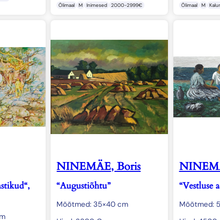
Õlimaal
M
Inimesed
2000-2999€
Õlimaal
M
Kalur
NINEMÄE, Boris
NINEMÄ
astikud“,
“Augustiõhtu”
“Vestluse 
Mõõtmed: 35×40 cm
Mõõtmed: 
cm