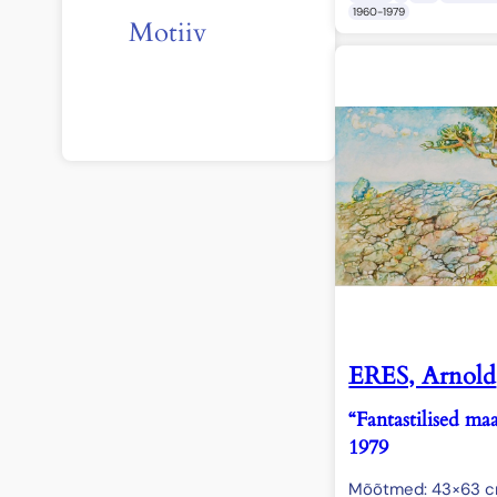
1960-1979
Motiiv
ERES, Arnold
“Fantastilised ma
1979
Mõõtmed: 43×63 