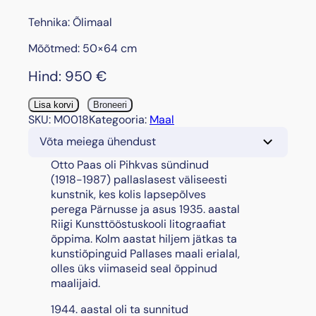
Tehnika: Õlimaal
Mõõtmed: 50×64 cm
Hind:
950
€
"
Lisa korvi
Broneeri
K
SKU:
M0018
Kategooria:
Maal
ü
Võta meiega ühendust
l
v
Otto Paas oli Pihkvas sündinud
a
(1918-1987) pallaslasest väliseesti
j
kunstnik, kes kolis lapsepõlves
a
perega Pärnusse ja asus 1935. aastal
"
Riigi Kunsttööstuskooli litograafiat
,
õppima. Kolm aastat hiljem jätkas ta
1
kunstiõpinguid Pallases maali erialal,
9
olles üks viimaseid seal õppinud
5
maalijaid.
7
1944. aastal oli ta sunnitud
k