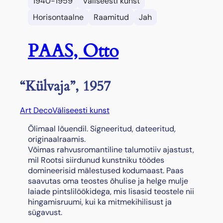
1940-1959
Väliseesti kunst
Horisontaalne
Raamitud
Jah
PAAS, Otto
“Külvaja”, 1957
Art Deco
Väliseesti kunst
Õlimaal lõuendil. Signeeritud, dateeritud,
originaalraamis.
Võimas rahvusromantiline talumotiiv ajastust,
mil Rootsi siirdunud kunstniku töödes
domineerisid mälestused kodumaast. Paas
saavutas oma teostes õhulise ja helge mulje
laiade pintslilöökidega, mis lisasid teostele nii
hingamisruumi, kui ka mitmekihilisust ja
sügavust.