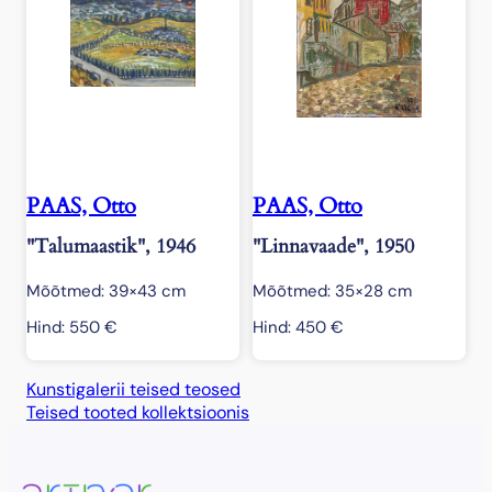
PAAS, Otto
PAAS, Otto
"Talumaastik", 1946
"Linnavaade", 1950
Mõõtmed: 39×43 cm
Mõõtmed: 35×28 cm
Hind:
550
€
Hind:
450
€
Kunstigalerii teised teosed
Teised tooted kollektsioonis