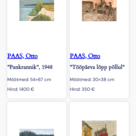
PAAS, Otto
PAAS, Otto
"Pankrannik", 1948
"Tööpäeva lõpp põllul"
Mõõtmed: 54×67 cm
Mõõtmed: 30×38 cm
Hind:
1400
€
Hind:
350
€