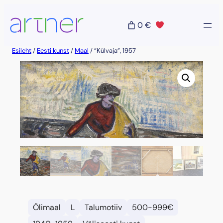
Liigu
sisu
0 €
juurde
Esileht
/
Eesti kunst
/
Maal
/ “Külvaja”, 1957
Õlimaal
L
Talumotiiv
500-999€