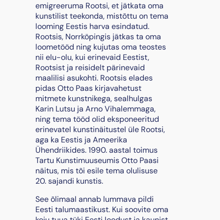
emigreeruma Rootsi, et jätkata oma
o
kunstilist teekonda, mistõttu on tema
g
looming Eestis harva esindatud.
u
Rootsis, Norrköpingis jätkas ta oma
s
loometööd ning kujutas oma teostes
nii elu-olu, kui erinevaid Eestist,
Rootsist ja reisidelt pärinevaid
maalilisi asukohti. Rootsis elades
pidas Otto Paas kirjavahetust
mitmete kunstnikega, sealhulgas
Karin Lutsu ja Arno Vihalemmaga,
ning tema tööd olid eksponeeritud
erinevatel kunstinäitustel üle Rootsi,
aga ka Eestis ja Ameerika
Ühendriikides. 1990. aastal toimus
Tartu Kunstimuuseumis Otto Paasi
näitus, mis tõi esile tema olulisuse
20. sajandi kunstis.
See õlimaal annab lummava pildi
Eesti talumaastikust. Kui soovite oma
koju tuua tüki Eesti loodust ja kaunist