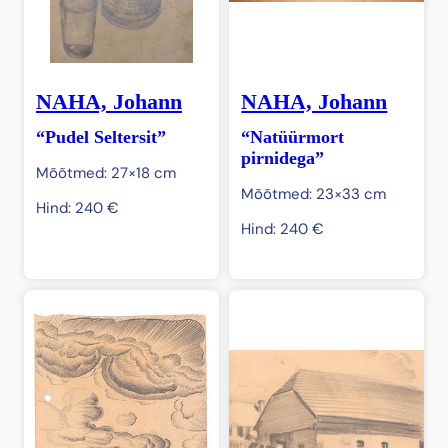
NAHA, Johann
NAHA, Johann
“Pudel Seltersit”
“Natüürmort
pirnidega”
Mõõtmed: 27×18 cm
Mõõtmed: 23×33 cm
Hind:
240
€
Hind:
240
€