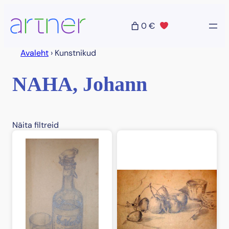
Liigu
sisu
0 €
juurde
Avaleht
›
Kunstnikud
NAHA, Johann
Näita filtreid