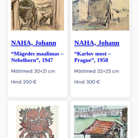
NAHA, Johann
NAHA, Johann
“Mägedes maalimas –
“Karlov most –
Nebelhorn”, 1947
Prague”, 1958
Mõõtmed: 30×21 cm
Mõõtmed: 32×25 cm
Hind:
250
€
Hind:
300
€