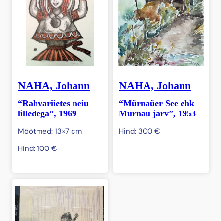
NAHA, Johann
NAHA, Johann
“Rahvariietes neiu
“Mürnaüer See ehk
lilledega”, 1969
Mürnau järv”, 1953
Mõõtmed: 13×7 cm
Hind:
300
€
Hind:
100
€