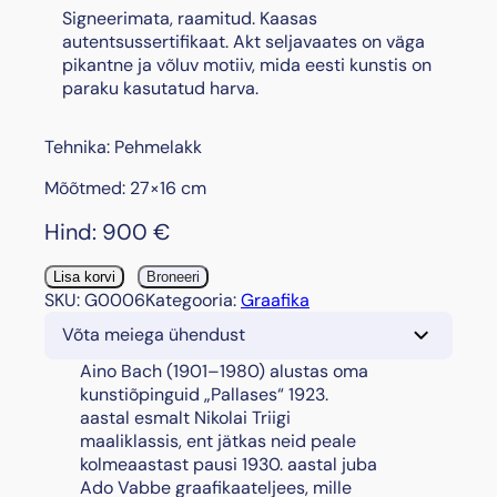
Signeerimata, raamitud. Kaasas
autentsussertifikaat. Akt seljavaates on väga
pikantne ja võluv motiiv, mida eesti kunstis on
paraku kasutatud harva.
Tehnika: Pehmelakk
Mõõtmed: 27×16 cm
Hind:
900
€
"
Lisa korvi
Broneeri
A
SKU:
G0006
Kategooria:
Graafika
k
Võta meiega ühendust
t
s
​Aino Bach (1901–1980) alustas oma
e
kunstiõpinguid „Pallases“ 1923.
l
aastal esmalt Nikolai Triigi
j
maaliklassis, ent jätkas neid peale
a
kolmeaastast pausi 1930. aastal juba
v
Ado Vabbe graafikaateljees, mille