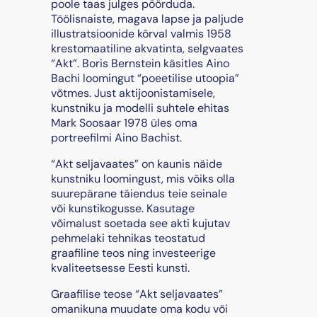
poole taas julges pöörduda.
Töölisnaiste, magava lapse ja paljude
illustratsioonide kõrval valmis 1958
krestomaatiline akvatinta, selgvaates
“Akt”. Boris Bernstein käsitles Aino
Bachi loomingut “poeetilise utoopia”
võtmes. Just aktijoonistamisele,
kunstniku ja modelli suhtele ehitas
Mark Soosaar 1978 üles oma
portreefilmi Aino Bachist.
“Akt seljavaates” on kaunis näide
kunstniku loomingust, mis võiks olla
suurepärane täiendus teie seinale
või kunstikogusse. Kasutage
võimalust soetada see akti kujutav
pehmelaki tehnikas teostatud
graafiline teos ning investeerige
kvaliteetsesse Eesti kunsti.
Graafilise teose “Akt seljavaates”
omanikuna muudate oma kodu või