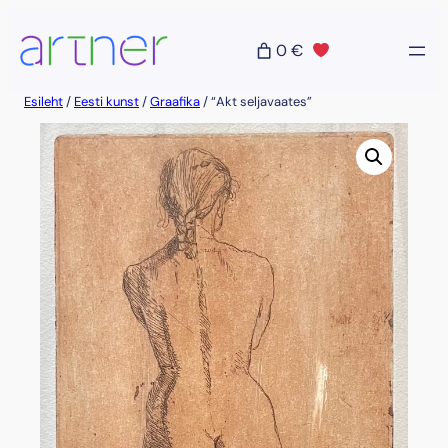
Liigu
sisu
0 €
juurde
Esileht
/
Eesti kunst
/
Graafika
/ “Akt seljavaates”