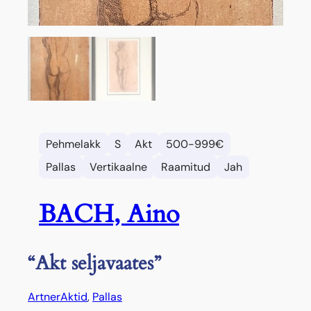
Pehmelakk
S
Akt
500-999€
Pallas
Vertikaalne
Raamitud
Jah
BACH, Aino
“Akt seljavaates”
Artner
Aktid
, 
Pallas