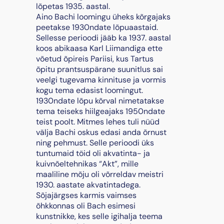
a
lõpetas 1935. aastal.
a
​Aino Bachi loomingu üheks kõrgajaks
t
peetakse 1930ndate lõpuaastaid.
e
Sellesse perioodi jääb ka 1937. aastal
s
koos abikaasa Karl Liimandiga ette
"
võetud õpireis Pariisi, kus Tartus
k
õpitu prantsuspärane suunitlus sai
o
veelgi tugevama kinnituse ja vormis
g
kogu tema edasist loomingut. ​
u
1930ndate lõpu kõrval nimetatakse
s
tema teiseks hiilgeajaks 1950ndate
teist poolt. Mitmes lehes tuli nüüd
välja Bachi oskus edasi anda õrnust
ning pehmust. Selle perioodi üks
tuntumaid töid oli akvatinta- ja
kuivnõeltehnikas “Akt”, mille
maaliline mõju oli võrreldav meistri
1930. aastate akvatintadega.
Sõjajärgses karmis vaimses
õhkkonnas oli Bach esimesi
kunstnikke, kes selle igihalja teema