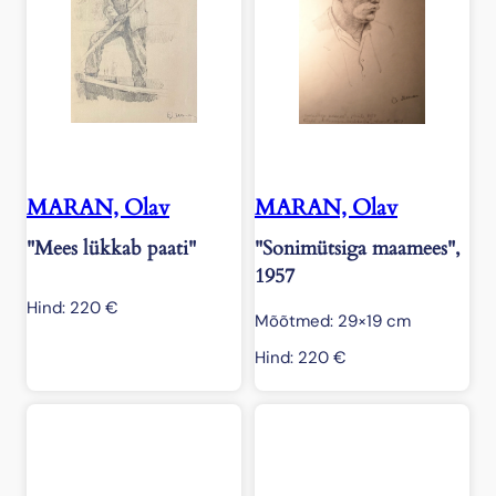
MARAN, Olav
MARAN, Olav
"Mees lükkab paati"
"Sonimütsiga maamees",
1957
Hind:
220
€
Mõõtmed: 29×19 cm
Hind:
220
€