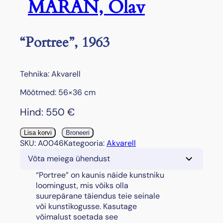
MARAN, Olav
“Portree”, 1963
Tehnika: Akvarell
Mõõtmed: 56×36 cm
Hind:
550
€
"
Lisa korvi
Broneeri
P
SKU:
A0046
Kategooria:
Akvarell
o
Võta meiega ühendust
r
t
“Portree” on kaunis näide kunstniku
r
loomingust, mis võiks olla
e
suurepärane täiendus teie seinale
e
või kunstikogusse. Kasutage
"
võimalust soetada see