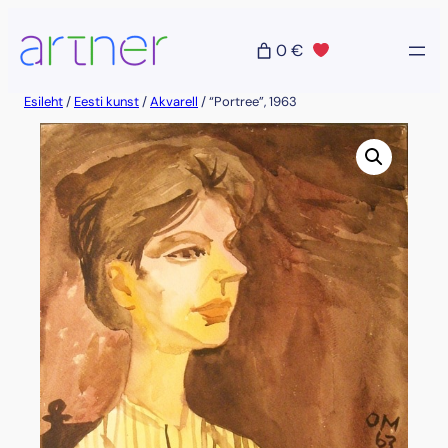
Liigu
sisu
0 €
juurde
Esileht
/
Eesti kunst
/
Akvarell
/ “Portree”, 1963