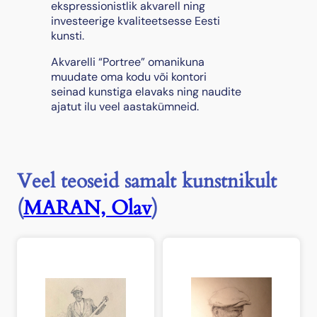
,
ekspressionistlik akvarell ning
1
investeerige kvaliteetsesse Eesti
9
kunsti.
6
Akvarelli “Portree” omanikuna
3
muudate oma kodu või kontori
k
seinad kunstiga elavaks ning naudite
o
ajatut ilu veel aastakümneid.
g
u
s
Veel teoseid samalt kunstnikult
(
MARAN, Olav
)