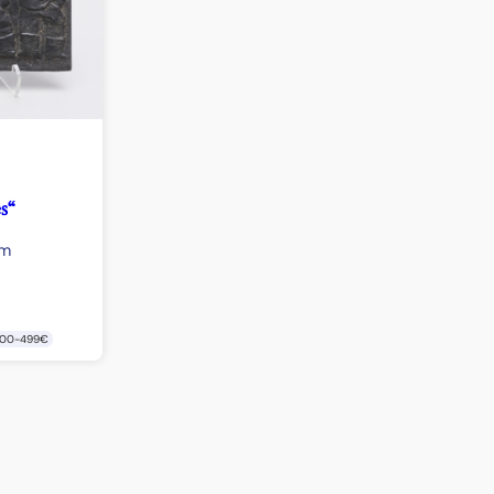
s“
cm
00-499€