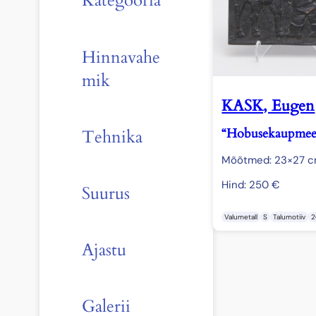
Kategooria
Hinnavahe
mik
KASK, Eugen
“Hobusekaupmee
Tehnika
Mõõtmed: 23×27 
Hind:
250
€
Suurus
Valumetall
S
Talumotiiv
2
Ajastu
Galerii