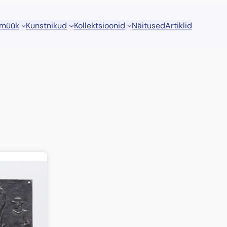
 müük
Kunstnikud
Kollektsioonid
Näitused
Artiklid