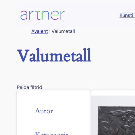
Liigu
sisu
Kunsti
juurde
Avaleht
›
Valumetall
Valumetall
Peida filtrid
Autor