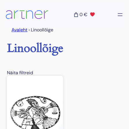
Liigu
sisu
0 €
juurde
Avaleht
›
Linoollõige
Linoollõige
Näita filtreid