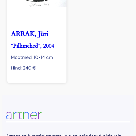
ARRAK, Jüri
“Pillimehed”, 2004
Mõõtmed: 10×14 cm
Hind:
240
€