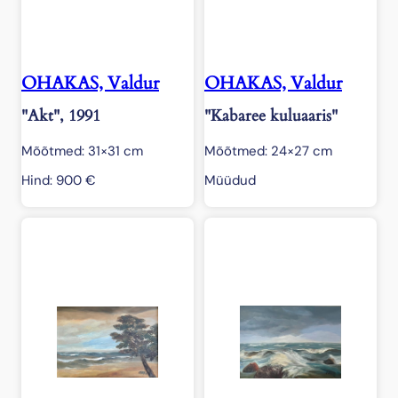
OHAKAS, Valdur
OHAKAS, Valdur
"Akt", 1991
"Kabaree kuluaaris"
Mõõtmed: 31×31 cm
Mõõtmed: 24×27 cm
Hind:
900
€
Müüdud