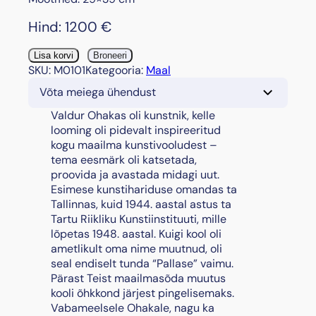
Hind:
1200
€
"
Lisa korvi
Broneeri
G
SKU:
M0101
Kategooria:
Maal
r
Võta meiega ühendust
u
u
Valdur Ohakas oli kunstnik, kelle
s
looming oli pidevalt inspireeritud
i
kogu maailma kunstivooludest –
a
tema eesmärk oli katsetada,
s
proovida ja avastada midagi uut.
"
Esimese kunstihariduse omandas ta
k
Tallinnas, kuid 1944. aastal astus ta
o
Tartu Riikliku Kunstiinstituuti, mille
g
lõpetas 1948. aastal. Kuigi kool oli
u
ametlikult oma nime muutnud, oli
s
seal endiselt tunda “Pallase” vaimu.
Pärast Teist maailmasõda muutus
kooli õhkkond järjest pingelisemaks.
Vabameelsele Ohakale, nagu ka