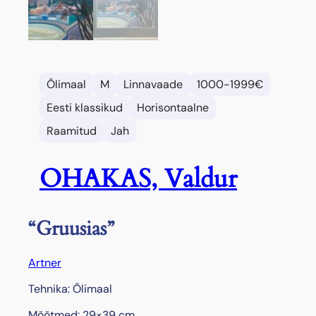
Õlimaal
M
Linnavaade
1000-1999€
Eesti klassikud
Horisontaalne
Raamitud
Jah
OHAKAS, Valdur
“Gruusias”
Artner
Tehnika: Õlimaal
Mõõtmed: 29×39 cm