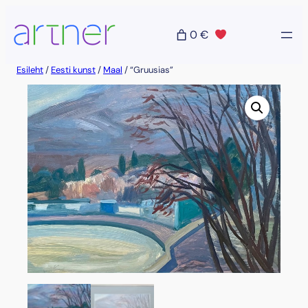
Liigu
sisu
0 €
juurde
Esileht
/
Eesti kunst
/
Maal
/ “Gruusias”