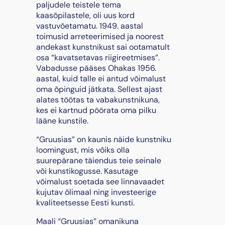
paljudele teistele tema
kaasõpilastele, oli uus kord
vastuvõetamatu. 1949. aastal
toimusid arreteerimised ja noorest
andekast kunstnikust sai ootamatult
osa “kavatsetavas riigireetmises”.
Vabadusse pääses Ohakas 1956.
aastal, kuid talle ei antud võimalust
oma õpinguid jätkata. Sellest ajast
alates töötas ta vabakunstnikuna,
kes ei kartnud pöörata oma pilku
lääne kunstile.
“Gruusias” on kaunis näide kunstniku
loomingust, mis võiks olla
suurepärane täiendus teie seinale
või kunstikogusse. Kasutage
võimalust soetada see linnavaadet
kujutav õlimaal ning investeerige
kvaliteetsesse Eesti kunsti.
Maali “Gruusias” omanikuna