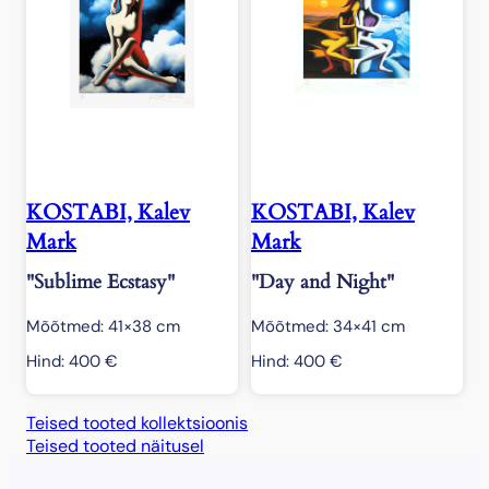
KOSTABI, Kalev
KOSTABI, Kalev
Mark
Mark
"Sublime Ecstasy"
"Day and Night"
Mõõtmed: 41×38 cm
Mõõtmed: 34×41 cm
Hind:
400
€
Hind:
400
€
Teised tooted kollektsioonis
Teised tooted näitusel