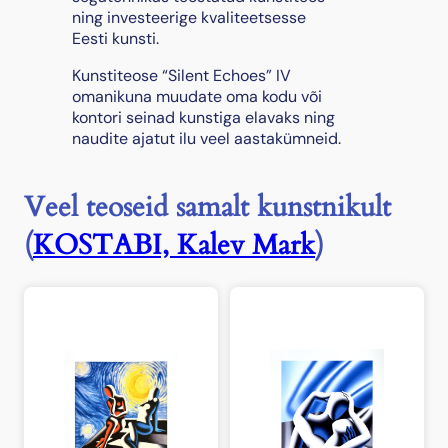
u
ning investeerige kvaliteetsesse
s
Eesti kunsti.
Kunstiteose “Silent Echoes” IV
omanikuna muudate oma kodu või
kontori seinad kunstiga elavaks ning
naudite ajatut ilu veel aastakümneid.
Veel teoseid samalt kunstnikult
(
KOSTABI, Kalev Mark
)