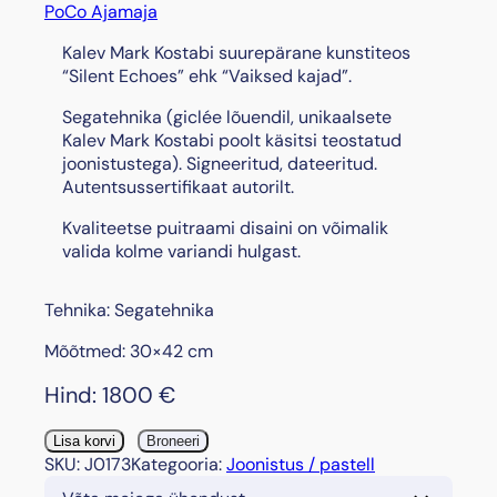
PoCo Ajamaja
Kalev Mark Kostabi suurepärane kunstiteos
“Silent Echoes” ehk “Vaiksed kajad”.
Segatehnika (giclée lõuendil, unikaalsete
Kalev Mark Kostabi poolt käsitsi teostatud
joonistustega). Signeeritud, dateeritud.
Autentsussertifikaat autorilt.
Kvaliteetse puitraami disaini on võimalik
valida kolme variandi hulgast.
Tehnika: Segatehnika
Mõõtmed: 30×42 cm
Hind:
1800
€
"
Lisa korvi
Broneeri
S
SKU:
J0173
Kategooria:
Joonistus / pastell
i