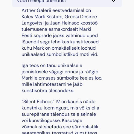
Võta meiega ühendust
l
e
Artner Galerii eestvedamisel on
n
Kalev Mark Kostabi, Greesi Desiree
t
Langovitsi ja Jaan Heinsoo koostöö
E
tulemusena esmakordselt Marki
c
Eesti sõprade jaoks valminud uued
h
lõuendil segatehnikas kunstiteosed,
o
kuhu Mark on omakäeliselt loonud
e
unikaalsed sümbolistlikud motiivid.
s
Iga teos on tänu unikaalsele
"
joonistusele vägagi erinev ja räägib
I
Markile omases sümbolite keeles loo,
V
mille lahtimõtestamine jääb
,
kunstisõbra ülesandeks.
2
0
“Silent Echoes” IV on kaunis näide
2
kunstniku loomingust, mis võiks olla
4
suurepärane täiendus teie seinale
k
või kunstikogusse. Kasutage
o
võimalust soetada see sümbolistlik
g
segatehnikas teostatud kunstiteos