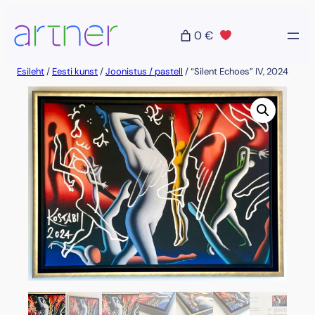
Liigu
sisu
0 €
juurde
Esileht
/
Eesti kunst
/
Joonistus / pastell
/ “Silent Echoes” IV, 2024