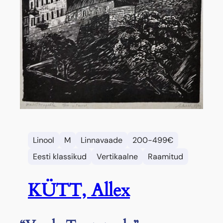
Linool
M
Linnavaade
200-499€
Eesti klassikud
Vertikaalne
Raamitud
KÜTT, Allex