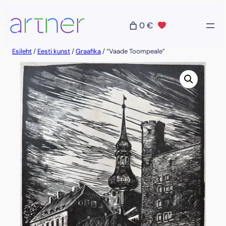
Liigu
sisu
0 €
juurde
Esileht
/
Eesti kunst
/
Graafika
/ “Vaade Toompeale”