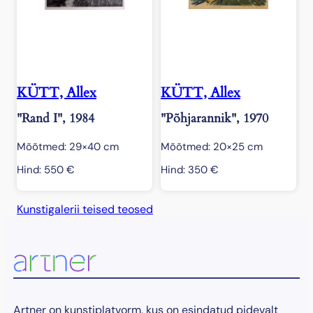
KÜTT, Allex
KÜTT, Allex
"Rand I", 1984
"Põhjarannik", 1970
Mõõtmed: 29×40 cm
Mõõtmed: 20×25 cm
Hind:
550
€
Hind:
350
€
Kunstigalerii teised teosed
Artner on kunstiplatvorm, kus on esindatud pidevalt