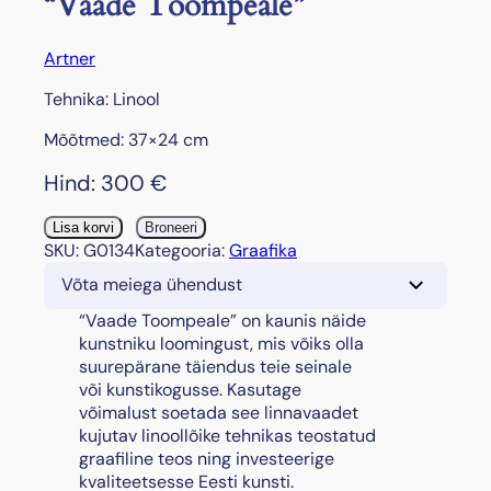
“Vaade Toompeale”
Artner
Tehnika: Linool
Mõõtmed: 37×24 cm
Hind:
300
€
"
Lisa korvi
Broneeri
V
SKU:
G0134
Kategooria:
Graafika
a
Võta meiega ühendust
a
d
“Vaade Toompeale” on kaunis näide
e
kunstniku loomingust, mis võiks olla
T
suurepärane täiendus teie seinale
o
või kunstikogusse. Kasutage
o
võimalust soetada see linnavaadet
m
kujutav linoollõike tehnikas teostatud
p
graafiline teos ning investeerige
e
kvaliteetsesse Eesti kunsti.