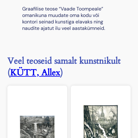
a
Graafilise teose “Vaade Toompeale”
l
omanikuna muudate oma kodu või
e
kontori seinad kunstiga elavaks ning
"
naudite ajatut ilu veel aastakümneid.
k
o
g
u
s
Veel teoseid samalt kunstnikult
(
KÜTT, Allex
)