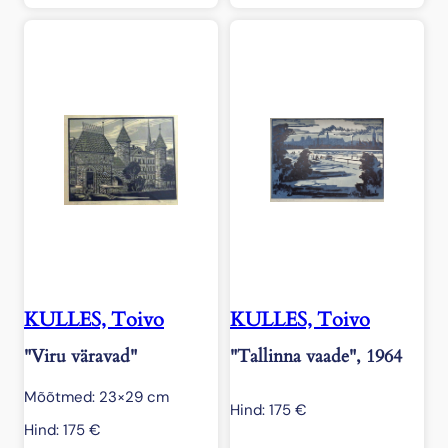
KULLES, Toivo
KULLES, Toivo
"Viru väravad"
"Tallinna vaade", 1964
Mõõtmed: 23×29 cm
Hind:
175
€
Hind:
175
€