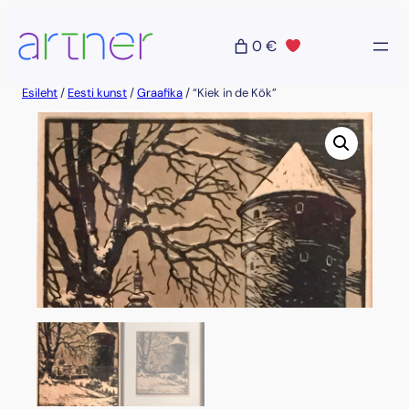
Liigu
sisu
0 €
juurde
Esileht
/
Eesti kunst
/
Graafika
/ “Kiek in de Kök”