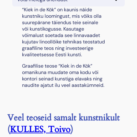
“Kiek in de Kök” on kaunis näide
kunstniku loomingust, mis võiks olla
suurepärane täiendus teie seinale
või kunstikogusse. Kasutage
võimalust soetada see linnavaadet
kujutav linoollõike tehnikas teostatud
graafiline teos ning investeerige
kvaliteetsesse Eesti kunsti.
Graafilise teose “Kiek in de Kök”
omanikuna muudate oma kodu või
kontori seinad kunstiga elavaks ning
naudite ajatut ilu veel aastakümneid.
Veel teoseid samalt kunstnikult
(
KULLES, Toivo
)