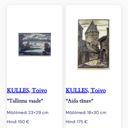
KULLES, Toivo
KULLES, Toivo
"Tallinna vaade"
"Aida tänav"
Mõõtmed: 23×29 cm
Mõõtmed: 18×30 cm
Hind:
150
€
Hind:
175
€