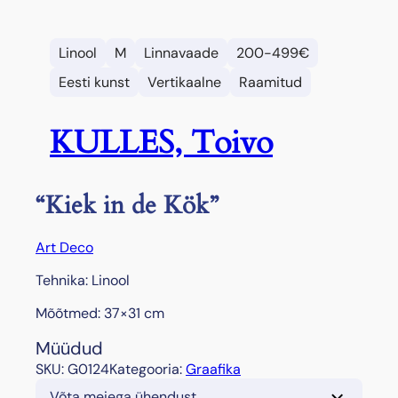
Linool
M
Linnavaade
200-499€
Eesti kunst
Vertikaalne
Raamitud
KULLES, Toivo
“Kiek in de Kök”
Art Deco
Tehnika: Linool
Mõõtmed: 37×31 cm
Müüdud
SKU:
G0124
Kategooria:
Graafika
Võta meiega ühendust