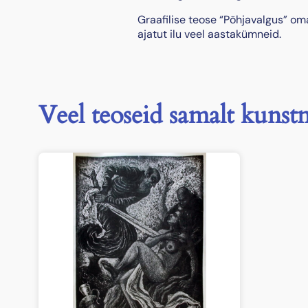
Graafilise teose “Põhjavalgus” o
ajatut ilu veel aastakümneid.
Veel teoseid samalt kunstn