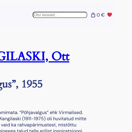
Otsing
0 €
ILASKI, Ott
gus”, 1955
amimata. “Põhjavalgus” ehk Virmalised.
Kangilaski (1911-1975) oli huvitatud mitte
, vaid ka rahvapärimustest, mistõttu
ngega talud talle erilist inspiratsiooni.