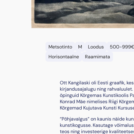
Metsotinto
M
Loodus
500-999
Horisontaalne
Raamimata
Ott Kangilaski oli Eesti graafik, k
kirjandusajalugu ning rahvaluulet. 
õpinguid Kõrgemas Kunstikoolis Pa
Konrad Mäe nimelises Riigi Kõrgema
Kõrgemad Kujutava Kunsti Kursused
“Põhjavalgus” on kaunis näide kun
kunstikogusse. Kasutage võimalus
teos ning investeerige kvaliteetses