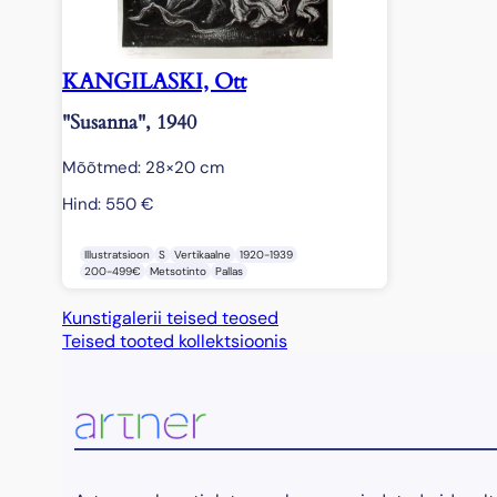
KANGILASKI, Ott
"Susanna", 1940
Mõõtmed: 28×20 cm
Hind:
550
€
Illustratsioon
S
Vertikaalne
1920-1939
200-499€
Metsotinto
Pallas
Kunstigalerii teised teosed
Teised tooted kollektsioonis