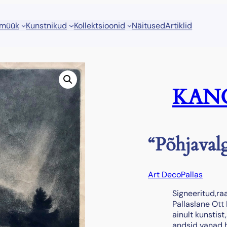
 müük
Kunstnikud
Kollektsioonid
Näitused
Artiklid
KANG
“Põhjaval
Art Deco
Pallas
Signeeritud,ra
Pallaslane Ott 
ainult kunstist
andsid vanad hi