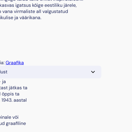
kasvas igatsus kõige eestiliku järele,
 vana virmaliste all valgustatud
kulise ja väärikana.
ia:
Graafika
dust
 ja
tast jätkas ta
 õppis ta
 1943. aastal
inale või
d graafiline