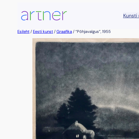
Liigu
sisu
Kunsti
juurde
Esileht
/
Eesti kunst
/
Graafika
/ “Põhjavalgus”, 1955