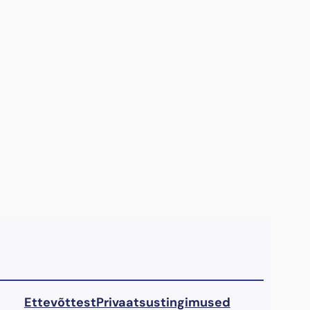
Ettevõttest
Privaatsustingimused