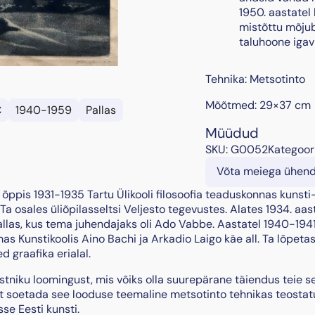
1950. aastatel 
mistõttu mõjub
taluhoone igavi
Tehnika: Metsotinto
Mõõtmed: 29×37 cm
€
1940-1959
Pallas
Müüdud
SKU:
G0052
Kategoor
Võta meiega ühen
es õppis 1931-1935 Tartu Ülikooli filosoofia teaduskonnas kunsti-
Ta osales üliõpilasseltsi Veljesto tegevustes. Alates 1934. aas
llas, kus tema juhendajaks oli Ado Vabbe. Aastatel 1940-1941
s Kunstikoolis Aino Bachi ja Arkadio Laigo käe all. Ta lõpetas
 graafika erialal.
stniku loomingust, mis võiks olla suurepärane täiendus teie se
t soetada see looduse teemaline metsotinto tehnikas teostatu
se Eesti kunsti.