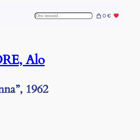
Otsing
0 €
RE, Alo
nna”, 1962