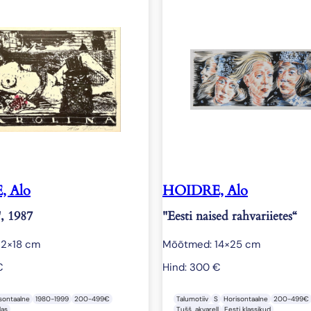
 Alo
HOIDRE, Alo
, 1987
"Eesti naised rahvariietes“
12×18 cm
Mõõtmed: 14×25 cm
€
Hind:
300
€
sontaalne
1980-1999
200-499€
Talumotiiv
S
Horisontaalne
200-499€
las
Tušš, akvarell
Eesti klassikud