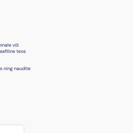
inale või
afiline teos
s ning naudite