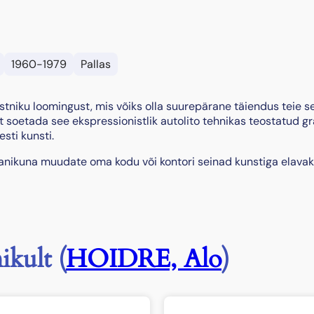
o
g
u
s
1960-1979
Pallas
stniku loomingust, mis võiks olla suurepärane täiendus teie se
 soetada see ekspressionistlik autolito tehnikas teostatud gra
sti kunsti.
manikuna muudate oma kodu või kontori seinad kunstiga elavak
ikult (
HOIDRE, Alo
)