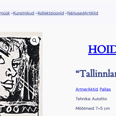
 müük
Kunstnikud
Kollektsioonid
Näitused
Artiklid
HOID
“Tallinnla
Artner
Aktid
, 
Pallas
Tehnika: Autolito
Mõõtmed: 7×5 cm