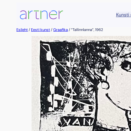
Liigu
sisu
Kunsti
juurde
Esileht
/
Eesti kunst
/
Graafika
/ “Tallinnlanna”, 1962