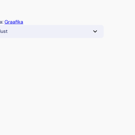
a:
Graafika
dust