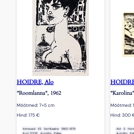
HOIDRE, Alo
HOIDRE,
"Roomlanna", 1962
"Karolina"
Mõõtmed: 7×5 cm
Mõõtmed: 
Hind:
175
€
Hind:
300
Inimesed
XS
Vertikaalne
1960-1979
Akt
S
Hori
Kuni 200€
Autolito
Pallas
Autolito
Pal