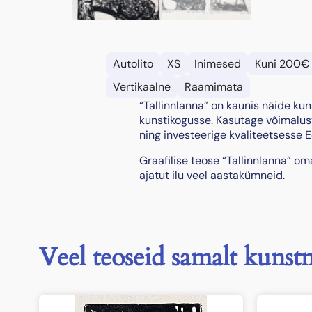
Autolito
XS
Inimesed
Kuni 200€
Vertikaalne
Raamimata
“Tallinnlanna” on kaunis näide kun
kunstikogusse. Kasutage võimalust
ning investeerige kvaliteetsesse Ee
Graafilise teose “Tallinnlanna” o
ajatut ilu veel aastakümneid.
Veel teoseid samalt kunstn