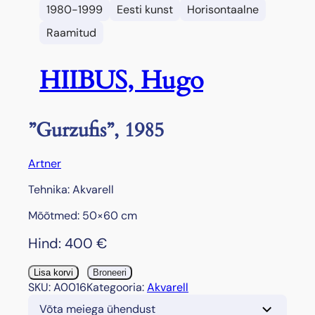
1980-1999
Eesti kunst
Horisontaalne
Raamitud
HIIBUS, Hugo
”Gurzufis”, 1985
Artner
Tehnika: Akvarell
Mõõtmed: 50×60 cm
Hind:
400
€
”
Lisa korvi
Broneeri
G
SKU:
A0016
Kategooria:
Akvarell
u
Võta meiega ühendust
r