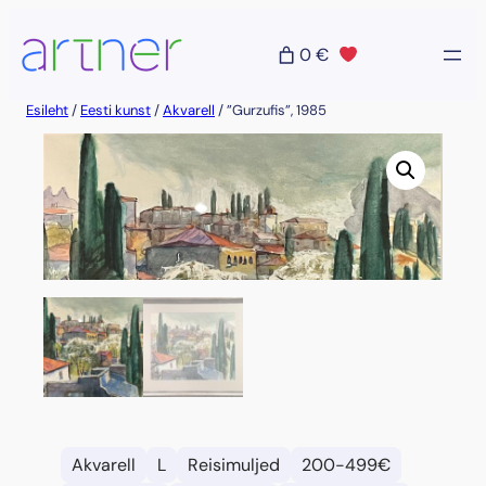
Liigu
sisu
0 €
juurde
Esileht
/
Eesti kunst
/
Akvarell
/ ”Gurzufis”, 1985
Akvarell
L
Reisimuljed
200-499€