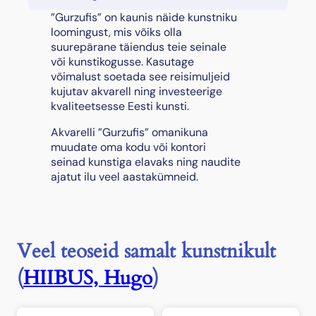
z
”Gurzufis” on kaunis näide kunstniku
u
loomingust, mis võiks olla
f
suurepärane täiendus teie seinale
i
või kunstikogusse. Kasutage
s
võimalust soetada see reisimuljeid
”
kujutav akvarell ning investeerige
,
kvaliteetsesse Eesti kunsti.
1
Akvarelli ”Gurzufis” omanikuna
9
muudate oma kodu või kontori
8
seinad kunstiga elavaks ning naudite
5
ajatut ilu veel aastakümneid.
k
o
g
u
s
Veel teoseid samalt kunstnikult
(
HIIBUS, Hugo
)