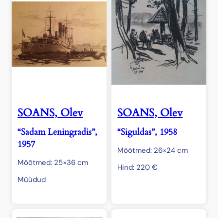
SOANS, Olev
SOANS, Olev
“Sadam Leningradis”,
“Siguldas”, 1958
1957
Mõõtmed: 26×24 cm
Mõõtmed: 25×36 cm
Hind:
220
€
Müüdud