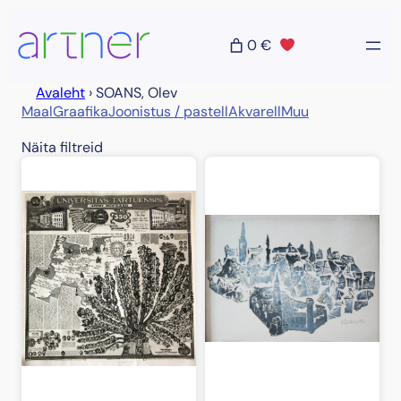
Liigu
sisu
0 €
juurde
Avaleht
›
SOANS, Olev
Maal
Graafika
Joonistus / pastell
Akvarell
Muu
Näita filtreid