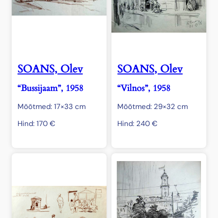
SOANS, Olev
SOANS, Olev
“Bussijaam”, 1958
“Vilnos”, 1958
Mõõtmed: 17×33 cm
Mõõtmed: 29×32 cm
Hind:
170
€
Hind:
240
€