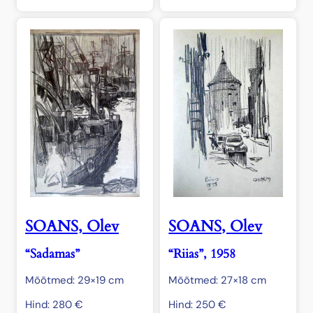
SOANS, Olev
SOANS, Olev
“Sadamas”
“Riias”, 1958
Mõõtmed: 29×19 cm
Mõõtmed: 27×18 cm
Hind:
280
€
Hind:
250
€