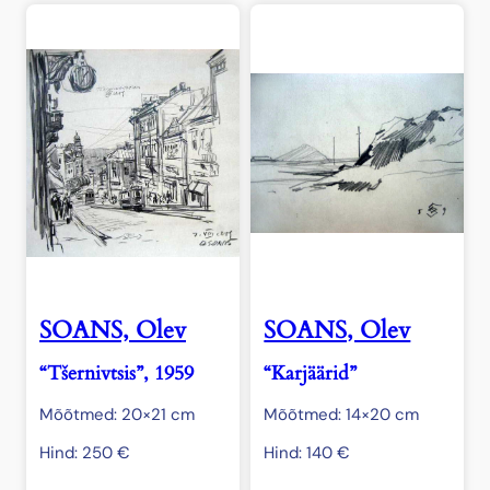
SOANS, Olev
SOANS, Olev
“Tšernivtsis”, 1959
“Karjäärid”
Mõõtmed: 20×21 cm
Mõõtmed: 14×20 cm
Hind:
250
€
Hind:
140
€