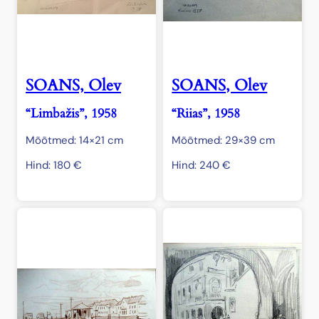
SOANS, Olev
SOANS, Olev
“Limbažis”, 1958
“Riias”, 1958
Mõõtmed: 14×21 cm
Mõõtmed: 29×39 cm
Hind:
180
€
Hind:
240
€