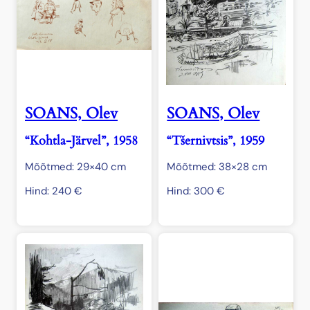
SOANS, Olev
SOANS, Olev
“Kohtla-Järvel”, 1958
“Tšernivtsis”, 1959
Mõõtmed: 29×40 cm
Mõõtmed: 38×28 cm
Hind:
240
€
Hind:
300
€