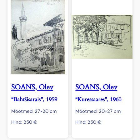
SOANS, Olev
SOANS, Olev
“Bahtšisarais”, 1959
“Kuressaares”, 1960
Mõõtmed: 27×20 cm
Mõõtmed: 20×27 cm
Hind:
250
€
Hind:
250
€