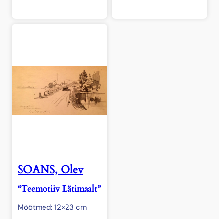
SOANS, Olev
“Teemotiiv Lätimaalt”
Mõõtmed: 12×23 cm