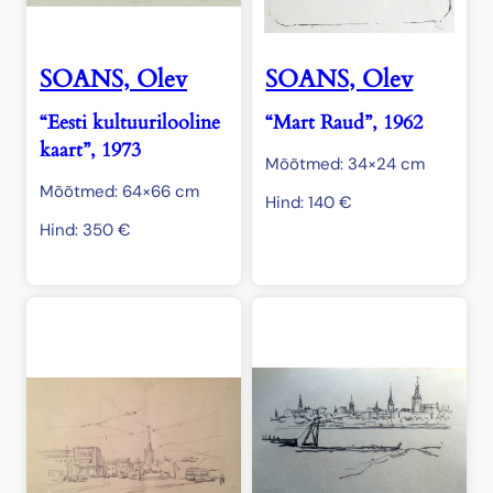
SOANS, Olev
SOANS, Olev
“Eesti kultuurilooline
“Mart Raud”, 1962
kaart”, 1973
Mõõtmed: 34×24 cm
Mõõtmed: 64×66 cm
Hind:
140
€
Hind:
350
€