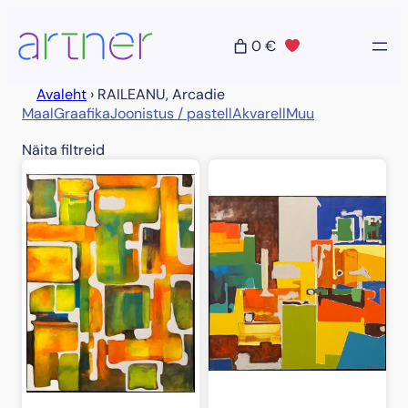
Liigu
sisu
0 €
juurde
Avaleht
›
RAILEANU, Arcadie
Maal
Graafika
Joonistus / pastell
Akvarell
Muu
Näita filtreid