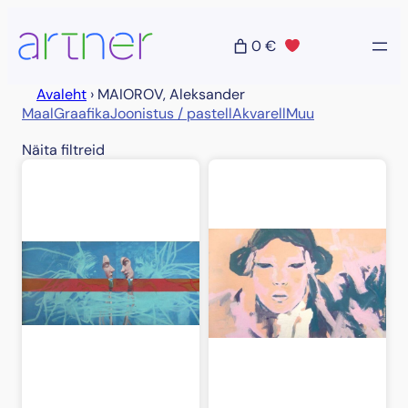
Liigu
sisu
0 €
juurde
Avaleht
›
MAIOROV, Aleksander
Maal
Graafika
Joonistus / pastell
Akvarell
Muu
Näita filtreid