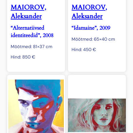
MAIOROV,
MAIOROV,
Aleksander
Aleksander
“Alternatiivsed
“Idamaine”, 2009
identiteedid”, 2008
Mõõtmed: 65×40 cm
Mõõtmed: 81×37 cm
Hind:
450
€
Hind:
850
€