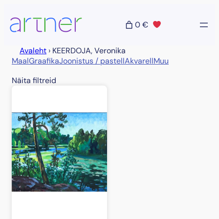
Liigu
sisu
0 €
juurde
Avaleht
›
KEERDOJA, Veronika
Maal
Graafika
Joonistus / pastell
Akvarell
Muu
Näita filtreid