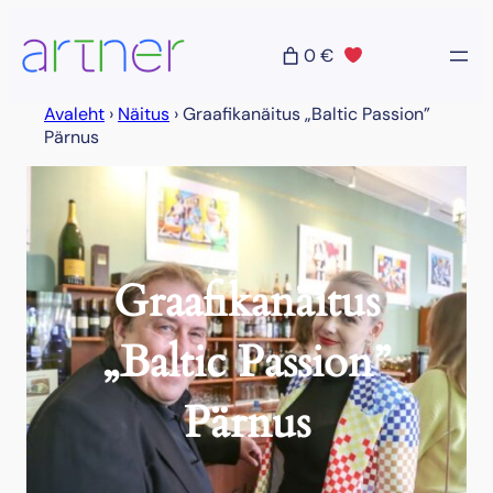
0 €
Avaleht
›
Näitus
›
Graafikanäitus „Baltic Passion”
Pärnus
Graafikanäitus
„Baltic Passion”
Pärnus