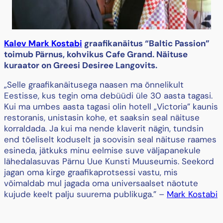
Kalev Mark Kostabi
graafikanäitus “Baltic Passion”
toimub Pärnus, kohvikus Cafe Grand. Näituse
kuraator on Greesi Desiree Langovits.
„Selle graafikanäitusega naasen ma õnnelikult
Eestisse, kus tegin oma debüüdi üle 30 aasta tagasi.
Kui ma umbes aasta tagasi olin hotell „Victoria” kaunis
restoranis, unistasin kohe, et saaksin seal näituse
korraldada. Ja kui ma nende klaverit nägin, tundsin
end tõeliselt koduselt ja soovisin seal näituse raames
esineda, jätkuks minu eelmise suve väljapanekule
lähedalasuvas Pärnu Uue Kunsti Muuseumis. Seekord
jagan oma kirge graafikaprotsessi vastu, mis
võimaldab mul jagada oma universaalset näotute
kujude keelt palju suurema publikuga.” –
Mark Kostabi