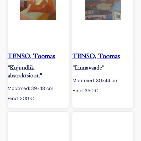
TENSO, Toomas
TENSO, Toomas
"Kujundlik
"Linnavaade"
abstraktsioon"
Mõõtmed: 30×44 cm
Mõõtmed: 39×48 cm
Hind:
350
€
Hind:
300
€