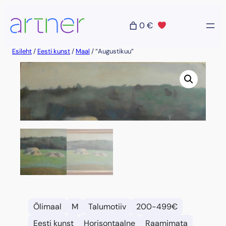
Liigu
sisu
0 €
juurde
Esileht
/
Eesti kunst
/
Maal
/ “Augustikuu”
Õlimaal
M
Talumotiiv
200-499€
Eesti kunst
Horisontaalne
Raamimata