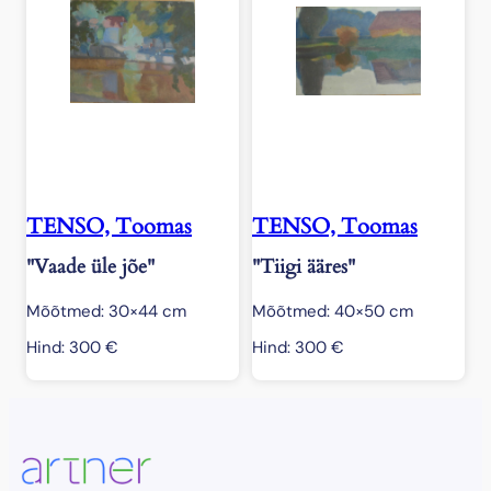
TENSO, Toomas
TENSO, Toomas
"Vaade üle jõe"
"Tiigi ääres"
Mõõtmed: 30×44 cm
Mõõtmed: 40×50 cm
Hind:
300
€
Hind:
300
€