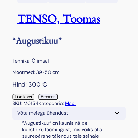
TENSO, Toomas
“Augustikuu”
Tehnika: Õlimaal
Mõõtmed: 39×50 cm
Hind:
300
€
"
Lisa korvi
Broneeri
A
SKU:
M0154
Kategooria:
Maal
u
Võta meiega ühendust
g
u
“Augustikuu” on kaunis näide
s
kunstniku loomingust, mis võiks olla
t
suurepärane täiendus teie seinale