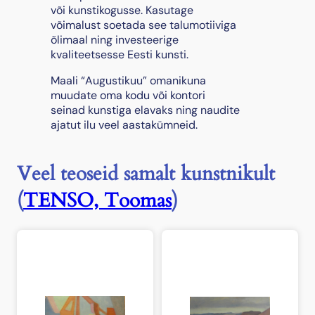
i
või kunstikogusse. Kasutage
k
võimalust soetada see talumotiiviga
u
õlimaal ning investeerige
u
kvaliteetsesse Eesti kunsti.
"
Maali “Augustikuu” omanikuna
k
muudate oma kodu või kontori
o
seinad kunstiga elavaks ning naudite
g
ajatut ilu veel aastakümneid.
u
s
Veel teoseid samalt kunstnikult
(
TENSO, Toomas
)