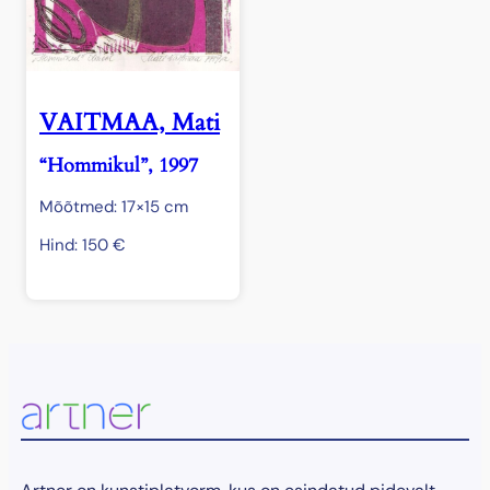
VAITMAA, Mati
“Hommikul”, 1997
Mõõtmed: 17×15 cm
Hind:
150
€