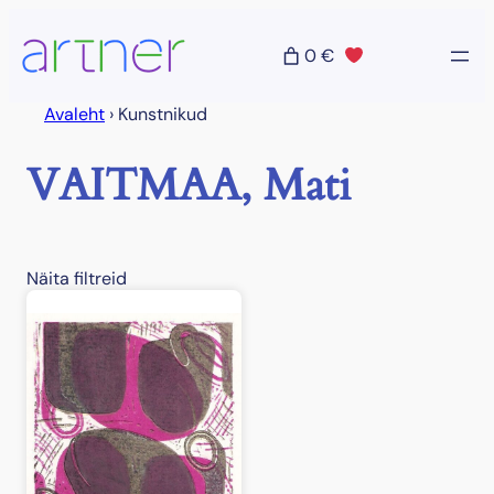
Liigu
sisu
0 €
juurde
Avaleht
›
Kunstnikud
VAITMAA, Mati
Näita filtreid