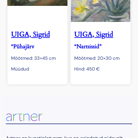
UIGA, Sigrid
UIGA, Sigrid
“Pühajärv
“Nartsissid”
Mõõtmed: 33×45 cm
Mõõtmed: 20×30 cm
Müüdud
Hind:
450
€