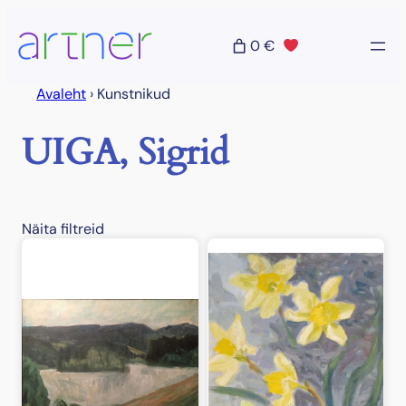
Liigu
sisu
0 €
juurde
Avaleht
›
Kunstnikud
UIGA, Sigrid
Näita filtreid