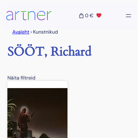
Liigu
sisu
0 €
juurde
Avaleht
›
Kunstnikud
SÖÖT, Richard
Näita filtreid