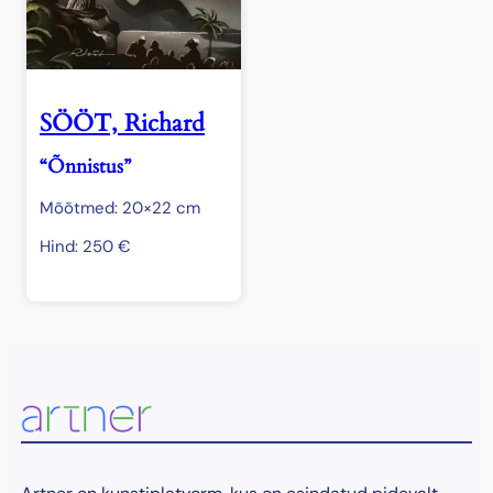
SÖÖT, Richard
“Õnnistus”
Mõõtmed: 20×22 cm
Hind:
250
€