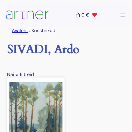
Liigu
sisu
0 €
juurde
Avaleht
›
Kunstnikud
SIVADI, Ardo
Näita filtreid