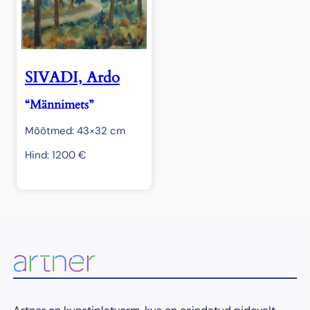
SIVADI, Ardo
“Männimets”
Mõõtmed: 43×32 cm
Hind:
1200
€