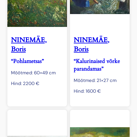
NINEMÄE,
NINEMÄE,
Boris
Boris
“Pohlametsas”
“Kalurinaised võrke
parandamas”
Mõõtmed: 60×49 cm
Mõõtmed: 21×27 cm
Hind:
2200
€
Hind:
1600
€