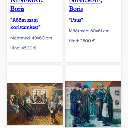
NINEMÄE,
NINEMÄE,
Boris
Boris
“Rõõm saagi
“Paus”
koristamisest”
Mõõtmed: 50×61 cm
Mõõtmed: 49×60 cm
Hind:
2500
€
Hind:
4500
€