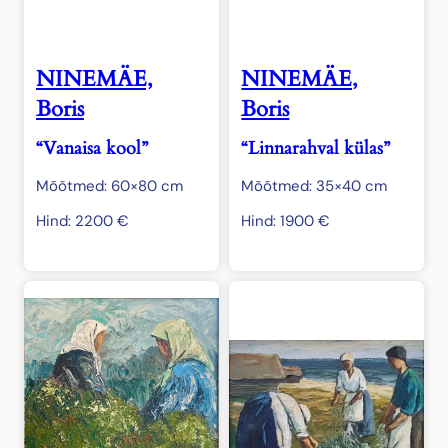
NINEMÄE,
NINEMÄE,
Boris
Boris
“Vanaisa kool”
“Linnarahval külas”
Mõõtmed: 60×80 cm
Mõõtmed: 35×40 cm
Hind:
2200
€
Hind:
1900
€