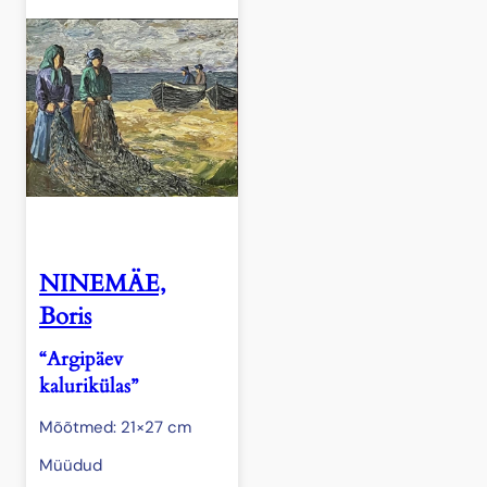
NINEMÄE,
Boris
“Argipäev
kalurikülas”
Mõõtmed: 21×27 cm
Müüdud