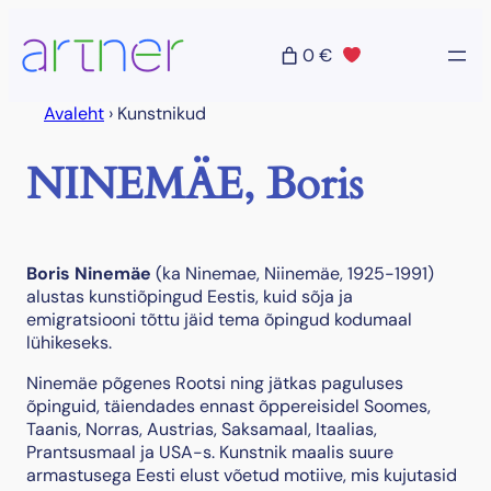
Liigu
sisu
0 €
juurde
Avaleht
›
Kunstnikud
NINEMÄE, Boris
Boris Ninemäe
(ka Ninemae, Niinemäe, 1925-1991)
alustas kunstiõpingud Eestis, kuid sõja ja
emigratsiooni tõttu jäid tema õpingud kodumaal
lühikeseks.
Ninemäe põgenes Rootsi ning jätkas paguluses
õpinguid, täiendades ennast õppereisidel Soomes,
Taanis, Norras, Austrias, Saksamaal, Itaalias,
Prantsusmaal ja USA-s. Kunstnik maalis suure
armastusega Eesti elust võetud motiive, mis kujutasid