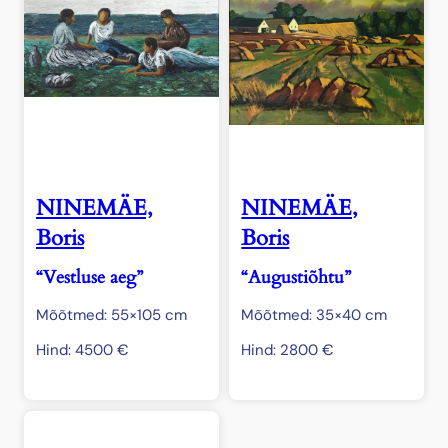
NINEMÄE,
NINEMÄE,
Boris
Boris
“Vestluse aeg”
“Augustiõhtu”
Mõõtmed: 55×105 cm
Mõõtmed: 35×40 cm
Hind:
4500
€
Hind:
2800
€