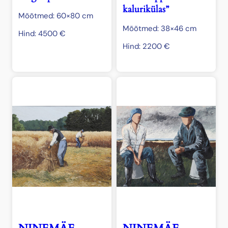
kalurikülas”
Mõõtmed: 60×80 cm
Mõõtmed: 38×46 cm
Hind:
4500
€
Hind:
2200
€