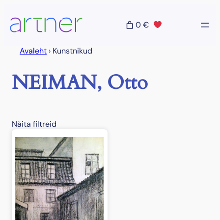
Liigu
sisu
0 €
juurde
Avaleht
›
Kunstnikud
NEIMAN, Otto
Näita filtreid