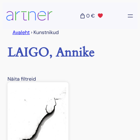
Liigu
sisu
0 €
juurde
Avaleht
›
Kunstnikud
LAIGO, Annike
Näita filtreid