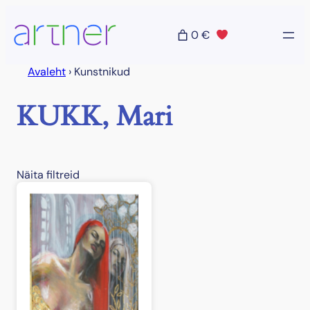
Liigu
sisu
0 €
juurde
Avaleht
›
Kunstnikud
KUKK, Mari
Näita filtreid