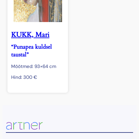
KUKK, Mari
“Punapea kuldsel
taustal”
Mõõtmed: 93×64 cm
Hind:
300
€