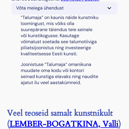
a
Võta meiega ühendust
l
u
“Talumaja” on kaunis näide kunstniku
m
loomingust, mis võiks olla
a
suurepärane täiendus teie seinale
j
või kunstikogusse. Kasutage
a
võimalust soetada see talumotiiviga
"
pliiatsijoonistus ning investeerige
,
kvaliteetsesse Eesti kunsti.
1
Joonistuse “Talumaja” omanikuna
9
muudate oma kodu või kontori
5
seinad kunstiga elavaks ning naudite
7
ajatut ilu veel aastakümneid.
k
o
g
u
s
Veel teoseid samalt kunstnikult
(
LEMBER-BOGATKINA, Valli
)