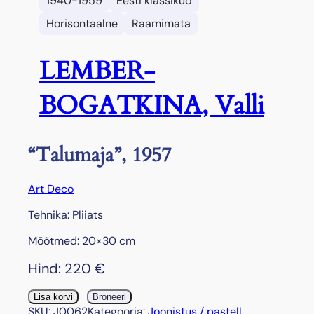
1940-1959
Eesti klassikud
Horisontaalne
Raamimata
LEMBER-
BOGATKINA, Valli
“Talumaja”, 1957
Art Deco
Tehnika: Pliiats
Mõõtmed: 20×30 cm
Hind:
220
€
"
Lisa korvi
Broneeri
T
SKU:
J0062
Kategooria:
Joonistus / pastell