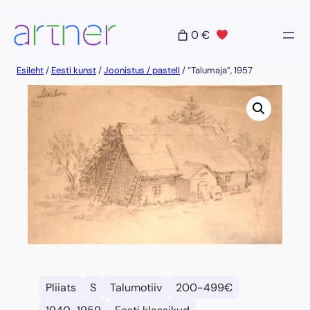
Liigu
sisu
0 €
juurde
Esileht
/
Eesti kunst
/
Joonistus / pastell
/ “Talumaja”, 1957
Pliiats
S
Talumotiiv
200-499€