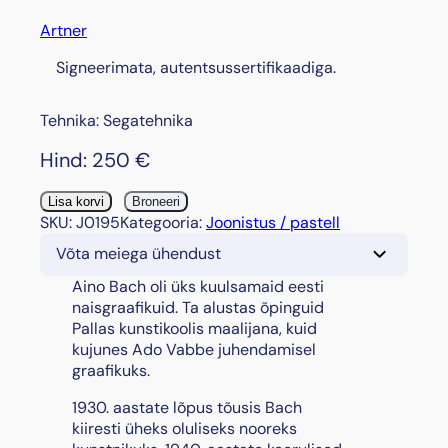
Artner
Signeerimata, autentsussertifikaadiga.
Tehnika: Segatehnika
Hind:
250
€
"
Lisa korvi
Broneeri
I
SKU:
J0195
Kategooria:
Joonistus / pastell
s
Võta meiega ühendust
t
u
Aino Bach oli üks kuulsamaid eesti
v
naisgraafikuid. Ta alustas õpinguid
a
Pallas kunstikoolis maalijana, kuid
k
kujunes Ado Vabbe juhendamisel
t
graafikuks.
"
1930. aastate lõpus tõusis Bach
,
kiiresti üheks oluliseks nooreks
1