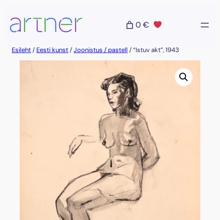
Liigu
sisu
0 €
juurde
Esileht
/
Eesti kunst
/
Joonistus / pastell
/ “Istuv akt”, 1943