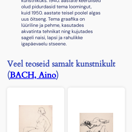
kunstnikuks. 1940. aastate keerulised
9
olud pidurdasid tema loomingut,
4
kuid 1950. aastate teisel poolel algas
3
uus õitseng. Tema graafika on
k
lüüriline ja pehme, kasutades
o
akvatinta tehnikat ning kujutades
g
sageli naisi, lapsi ja rahulikke
u
igapäevaelu stseene.
s
Veel teoseid samalt kunstnikult
(
BACH, Aino
)