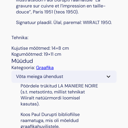
gravure sur cuivre et l’impression en taille-
douce”, Paris 1951 (teos 1950).
Signatuur plaadil. Ülal, paremal: WIIRALT 1950.
Tehnika:
Kujutise mõõtmed: 14×8 cm
Kogumõõtmed: 19×11 cm
Müüdud
Kategooria:
Graafika
Võta meiega ühendust
Pöördele trükitud LA MANIERE NOIRE
(s.t. metsotinto, millist tehnikat
Wiiralt natüürmordi loomisel
kasutas).
Koos Paul Durupti bibliofiilse
raamatuga, mis oli mõeldud
graafikahuvilistele.