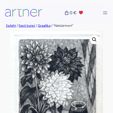
Liigu
sisu
0 €
juurde
Esileht
/
Eesti kunst
/
Graafika
/ “Natüürmort”