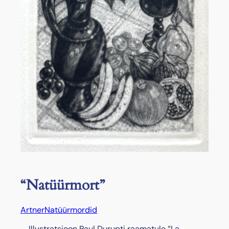
“Natüürmort”
Artner
Natüürmordid
Illustratsioon Paul Durupti raamatule “La